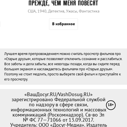
ПРЕЖДЕ, ЧЕМ МЕНЯ ПОВЕСЯТ
США, 1940, Детектив, Ужасы, Фантастика
В избранное
Лучшем время препровождением можно считать просмотр фильмов про
«Старые друзья», которые позволяют отключить сознание и расслабиться.
Все заботы и дела забыты, все невзгоды позади, когда вы сидите перед
большим экраном и наслаждаетесь фильмами про «Старые друзья».
Поэтому не стоит медлить, просто выберете свой фильм и приступайте к
его просмотру.
«ВашДосуг.RU/VashDosug.RU»
зарегистрировано Федеральной службой
по надзору в сфере связи,
18+
информационных технологий и массовых
коммуникаций (Роскомнадзор). Св-во Эл
№ ФС 77—71066 от 13.09.2017.
Учредитель: ООО «Досуг-Медиа». Издатель