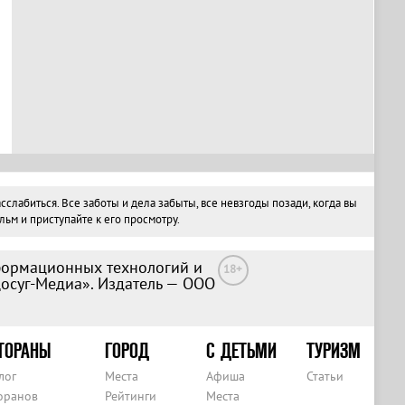
абиться. Все заботы и дела забыты, все невзгоды позади, когда вы
ьм и приступайте к его просмотру.
формационных технологий и
18+
Досуг-Медиа». Издатель — ООО
ТОРАНЫ
ГОРОД
С ДЕТЬМИ
ТУРИЗМ
лог
Места
Афиша
Статьи
оранов
Рейтинги
Места