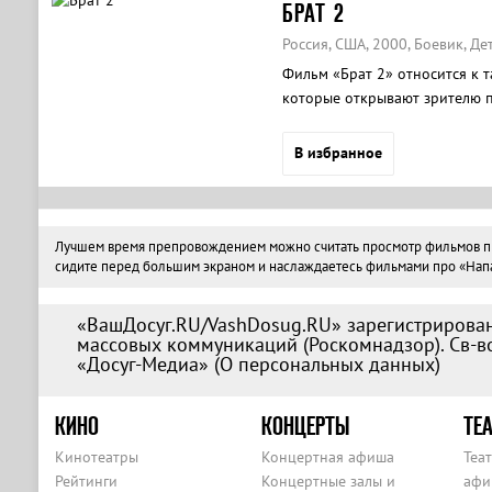
БРАТ 2
Россия, США, 2000, Боевик, Де
Фильм «Брат 2» относится к 
которые открывают зрителю п
прикрас и смягчения неудобн
В избранное
Лучшем время препровождением можно считать просмотр фильмов про 
сидите перед большим экраном и наслаждаетесь фильмами про «Напад
«ВашДосуг.RU/VashDosug.RU» зарегистрирован
массовых коммуникаций (Роскомнадзор). Св-во
«Досуг-Медиа» (
О персональных данных
)
КИНО
КОНЦЕРТЫ
ТЕА
Кинотеатры
Концертная афиша
Теа
Рейтинги
Концертные залы и
афи