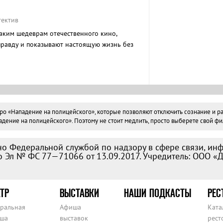
тектив
таким шедеврам отечественного кино,
равду и показывают настоящую жизнь без
ых или страшных реалий.
«Нападение на полицейского», которые позволяют отключить сознание и рассл
ение на полицейского». Поэтому не стоит медлить, просто выберете свой фил
о Федеральной службой по надзору в сфере связи, ин
 Эл № ФС 77—71066 от 13.09.2017. Учредитель: ООО «
ТР
ВЫСТАВКИ
НАШИ ПОДКАСТЫ
РЕС
тральная
Афиша
Ката
ша
выставок
рест