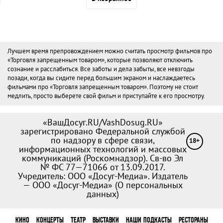
Лучшем время препровождением можно считать просмотр фильмов про
«Торговля запрещенным товаром», которые позволяют отключить
сознание и расслабиться. Все заботы и дела забыты, все невзгоды
позади, когда вы сидите перед большим экраном и наслаждаетесь
фильмами про «Торговля запрещенным товаром». Поэтому не стоит
медлить, просто выберете свой фильм и приступайте к его просмотру.
«ВашДосуг.RU/VashDosug.RU»
зарегистрировано Федеральной службой
по надзору в сфере связи,
18+
информационных технологий и массовых
коммуникаций (Роскомнадзор). Св-во Эл
№ ФС 77—71066 от 13.09.2017.
Учредитель: ООО «Досуг-Медиа». Издатель
— ООО «Досуг-Медиа» (
О персональных
данных
)
КИНО
КОНЦЕРТЫ
ТЕАТР
ВЫСТАВКИ
НАШИ ПОДКАСТЫ
РЕСТОРАНЫ