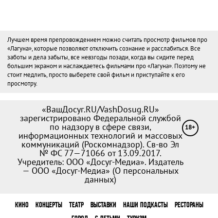
Лучшем время препровождением можно считать просмотр фильмов про
«Лагуна», которые позволяют отключить сознание и расслабиться. Все
заботы и дела забыты, все невзгоды позади, когда вы сидите перед
большим экраном и наслаждаетесь фильмами про «Лагуна». Поэтому не
стоит медлить, просто выберете свой фильм и приступайте к его
просмотру.
«ВашДосуг.RU/VashDosug.RU»
зарегистрировано Федеральной службой
по надзору в сфере связи,
18+
информационных технологий и массовых
коммуникаций (Роскомнадзор). Св-во Эл
№ ФС 77—71066 от 13.09.2017.
Учредитель: ООО «Досуг-Медиа». Издатель
— ООО «Досуг-Медиа» (
О персональных
данных
)
КИНО
КОНЦЕРТЫ
ТЕАТР
ВЫСТАВКИ
НАШИ ПОДКАСТЫ
РЕСТОРАНЫ