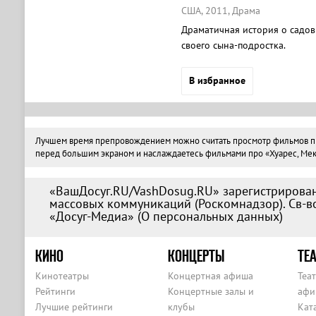
США, 2011, Драма
Драматичная история о садов
своего сына-подростка.
В избранное
Лучшем время препровождением можно считать просмотр фильмов про «
перед большим экраном и наслаждаетесь фильмами про «Хуарес, Мекси
«ВашДосуг.RU/VashDosug.RU» зарегистрирован
массовых коммуникаций (Роскомнадзор). Св-во
«Досуг-Медиа» (
О персональных данных
)
КИНО
КОНЦЕРТЫ
ТЕА
Кинотеатры
Концертная афиша
Теа
Рейтинги
Концертные залы и
афи
Лучшие рейтинги
клубы
Кат