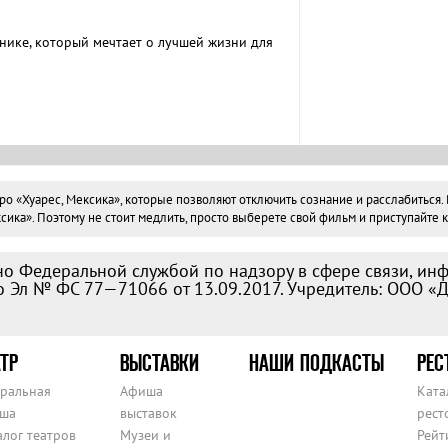
нике, который мечтает о лучшей жизни для
Хуарес, Мексика», которые позволяют отключить сознание и расслабиться. Вс
ка». Поэтому не стоит медлить, просто выберете свой фильм и приступайте к
о Федеральной службой по надзору в сфере связи, ин
 Эл № ФС 77—71066 от 13.09.2017. Учредитель: ООО «
ТР
ВЫСТАВКИ
НАШИ ПОДКАСТЫ
РЕС
тральная
Афиша
Ката
ша
выставок
рест
алог театров
Музеи и
Рейт