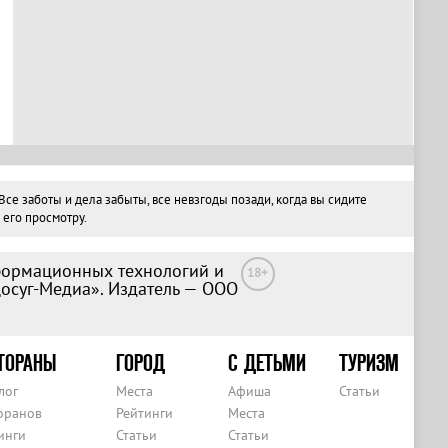
е заботы и дела забыты, все невзгоды позади, когда вы сидите
 его просмотру.
формационных технологий и
18+
Досуг-Медиа». Издатель — ООО
ТОРАНЫ
ГОРОД
С ДЕТЬМИ
ТУРИЗМ
лог
Места
Афиша
Статьи
оранов
Рейтинги
Места
инги
Статьи
Статьи