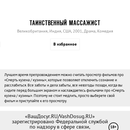
ТАИНСТВЕННЫЙ МАССАЖИСТ
Великобритания, Индия, США, 2001, Драма, Комедия
В избранное
Лучшем время препровождением можно считать просмотр фильмов про
«Смерть кузена / кузины», которые позволяют отключить сознание и
расслабиться. Все заботы и дела забыты, все невзгоды позади, когда вы
сидите перед большим экраном и наслаждаетесь фильмами про «Смерть
кузена / кузины». Поэтому не стоит медлить, просто выберете свой
фильм и приступайте к его просмотру.
«ВашДосуг.RU/VashDosug.RU»
зарегистрировано Федеральной службой
по надзору в сфере связи,
18+