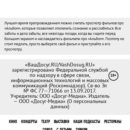
Лучшем время препровождением можно считать просмотр фильмов про
«Альбом», которые позволяют отключить сознание и расслабиться. Все
заботы и дела забыты, все невзгоды позади, когда вы сидите перед
большим экраном и наслаждаетесь фильмами про «Альбом». Поэтому не
стоит медлить, просто выберете свой фильм и приступайте к его
просмотру.
«ВашДосуг.RU/VashDosug.RU»
зарегистрировано Федеральной службой
по надзору в сфере связи,
18+
информационных технологий и массовых
коммуникаций (Роскомнадзор). Св-во Эл
№ ФС 77—71066 от 13.09.2017.
Учредитель: ООО «Досуг-Медиа». Издатель
— ООО «Досуг-Медиа» (
О персональных
данных
)
КИНО
КОНЦЕРТЫ
ТЕАТР
ВЫСТАВКИ
НАШИ ПОДКАСТЫ
РЕСТОРАНЫ
ГОРОД
С ДЕТЬМИ
ТУРИЗМ