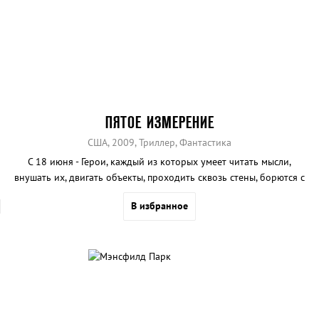
ПЯТОЕ ИЗМЕРЕНИЕ
США, 2009, Триллер, Фантастика
С 18 июня - Герои, каждый из которых умеет читать мысли,
внушать их, двигать объекты, проходить сквозь стены, борются с
учеными и бизнесменами, проявляющими к ним смертельно
В избранное
опасный интерес.