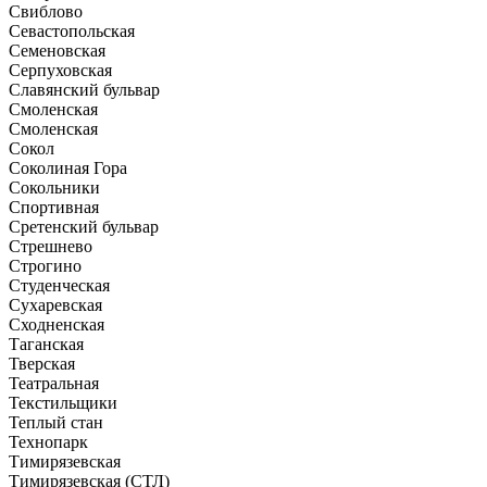
Свиблово
Севастопольская
Семеновская
Серпуховская
Славянский бульвар
Смоленская
Смоленская
Сокол
Соколиная Гора
Сокольники
Спортивная
Сретенский бульвар
Стрешнево
Строгино
Студенческая
Сухаревская
Сходненская
Таганская
Тверская
Театральная
Текстильщики
Теплый стан
Технопарк
Тимирязевская
Тимирязевская (СТЛ)