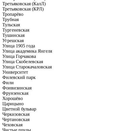
Третьяковская (КалЛ)
Третьяковская (КРЛ)
Тропарёво
Трубная
Тульская
Тургеневская
Тушинская
Угрешская
Улица 1905 года
Улица академика Янгеля
Улица Горчакова
Улица Скобелевская
Улица Старокачаловская
Университет
Филевский парк
Фили
Фонвизинская
Фрунзенская
Хорошёво
Царицыно
Цветной бульвар
Черкизовская
Чертановская
Чеховская
Чистые пруды