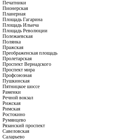
Печатники
Пионерская
Планерная
Площадь Гагарина
Площадь Ильича
Площадь Революции
Полежаевская
Полянка
Пражская
Преображенская площадь
Пролетарская
Проспект Вернадского
Проспект мира
Профсоюзная
Пушкинская
Пятницкое шоссе
Раменки
Речной вокзал
Рижская
Римская
Ростокино
Румянцево
Рязанский проспект
Савеловская
Саларьево