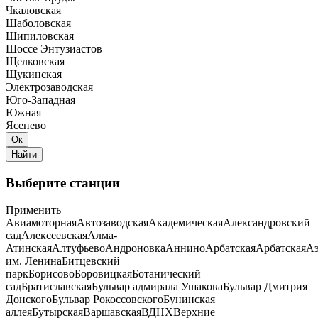
Чкаловская
Шаболовская
Шипиловская
Шоссе Энтузиастов
Щелковская
Щукинская
Электрозаводская
Юго-Западная
Южная
Ясенево
Выберите станции
Применить
Авиамоторная
Автозаводская
Академическая
Александровский
сад
Алексеевская
Алма-
Атинская
Алтуфьево
Андроновка
Аннино
Арбатская
Арбатская
Аэ
им. Ленина
Битцевский
парк
Борисово
Боровицкая
Ботанический
сад
Братиславская
Бульвар адмирала Ушакова
Бульвар Дмитрия
Донского
Бульвар Рокоссовского
Бунинская
аллея
Бутырская
Варшавская
ВДНХ
Верхние