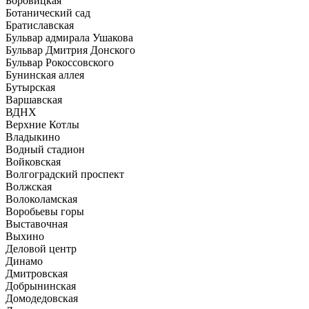
Боровицкая
Ботанический сад
Братиславская
Бульвар адмирала Ушакова
Бульвар Дмитрия Донского
Бульвар Рокоссовского
Бунинская аллея
Бутырская
Варшавская
ВДНХ
Верхние Котлы
Владыкино
Водный стадион
Войковская
Волгоградский проспект
Волжская
Волоколамская
Воробьевы горы
Выставочная
Выхино
Деловой центр
Динамо
Дмитровская
Добрынинская
Домодедовская