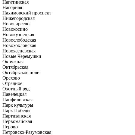
Нагатинская
Нагорная
Нахимовский проспект
Нижегородская
Новогиреево
Новокосино
Новокузнецкая
Новослободская
Новохохловская
Новоясеневская
Новые Черемушки
Окружная
Октябрьская
Октябрьское поле
Орехово
Отрадное
Охотный ряд
Павелецкая
Панфиловская
Парк культуры
Парк Победы
Партизанская
Первомайская
Перово
Петровско-Разумовская