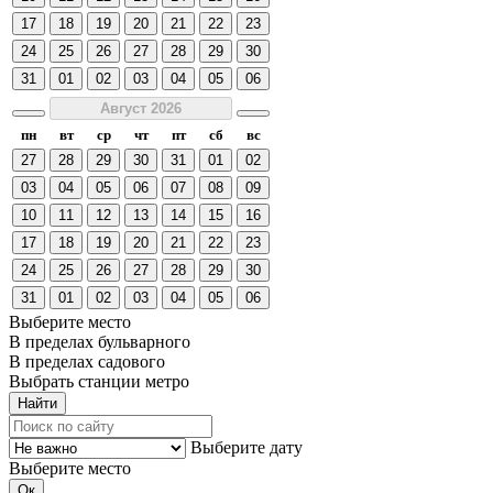
17
18
19
20
21
22
23
24
25
26
27
28
29
30
31
01
02
03
04
05
06
Август 2026
пн
вт
ср
чт
пт
сб
вс
27
28
29
30
31
01
02
03
04
05
06
07
08
09
10
11
12
13
14
15
16
17
18
19
20
21
22
23
24
25
26
27
28
29
30
31
01
02
03
04
05
06
Выберите место
В пределах бульварного
В пределах садового
Выбрать станции метро
Выберите дату
Выберите место