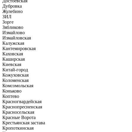
Достоевская
Дубровка
Жулебино
ЗИЛ
Зорге
Зябликово
Измайлово
Измайловская
Калужская
Кантемировская
Каховская
Каширская
Киевская
Китай-город
Кожуховская
Коломенская
Комсомольская
Коньково
Коптево
Красногвардейская
Краснопресненская
Красносельская
Красные Ворота
Крестьянская застава
Кропоткинская