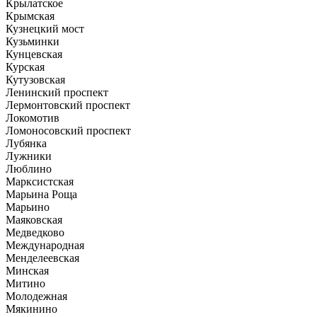
Крылатское
Крымская
Кузнецкий мост
Кузьминки
Кунцевская
Курская
Кутузовская
Ленинский проспект
Лермонтовский проспект
Локомотив
Ломоносовский проспект
Лубянка
Лужники
Люблино
Марксистская
Марьина Роща
Марьино
Маяковская
Медведково
Международная
Менделеевская
Минская
Митино
Молодежная
Мякинино