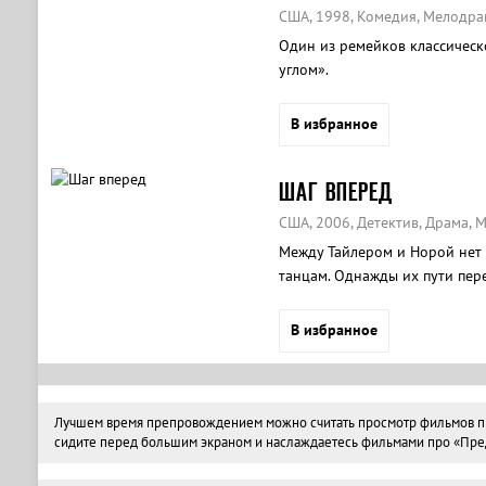
США, 1998, Комедия, Мелодра
Один из ремейков классическ
углом».
В избранное
ШАГ ВПЕРЕД
США, 2006, Детектив, Драма,
Между Тайлером и Норой нет 
танцам. Однажды их пути пере
их мечты могут стать явью.
В избранное
Лучшем время препровождением можно считать просмотр фильмов про
сидите перед большим экраном и наслаждаетесь фильмами про «Предл