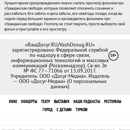
Лучшем время препровождением можно считать просмотр фильмов про
«Гражданская свобода», которые позволяют отключить сознание и
расслабиться. Все заботы и дела забыты, все невзгоды позади, когда вы
сидите перед большим экраном и наслаждаетесь фильмами про
«Гражданская свобода». Поэтому не стоит медлить, просто выберете свой
фильм и приступайте к его просмотру.
«ВашДосуг.RU/VashDosug.RU»
зарегистрировано Федеральной службой
по надзору в сфере связи,
18+
информационных технологий и массовых
коммуникаций (Роскомнадзор). Св-во Эл
№ ФС 77—71066 от 13.09.2017.
Учредитель: ООО «Досуг-Медиа». Издатель
— ООО «Досуг-Медиа» (
О персональных
данных
)
КИНО
КОНЦЕРТЫ
ТЕАТР
ВЫСТАВКИ
НАШИ ПОДКАСТЫ
РЕСТОРАНЫ
ГОРОД
С ДЕТЬМИ
ТУРИЗМ
Команда
Реклама на сайте
Партнеры
Пользовательское соглашение
Полная