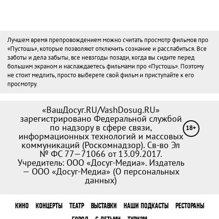
Лучшем время препровождением можно считать просмотр фильмов про
«Пустошь», которые позволяют отключить сознание и расслабиться. Все
заботы и дела забыты, все невзгоды позади, когда вы сидите перед
большим экраном и наслаждаетесь фильмами про «Пустошь». Поэтому
не стоит медлить, просто выберете свой фильм и приступайте к его
просмотру.
«ВашДосуг.RU/VashDosug.RU»
зарегистрировано Федеральной службой
по надзору в сфере связи,
18+
информационных технологий и массовых
коммуникаций (Роскомнадзор). Св-во Эл
№ ФС 77—71066 от 13.09.2017.
Учредитель: ООО «Досуг-Медиа». Издатель
— ООО «Досуг-Медиа» (
О персональных
данных
)
КИНО
КОНЦЕРТЫ
ТЕАТР
ВЫСТАВКИ
НАШИ ПОДКАСТЫ
РЕСТОРАНЫ