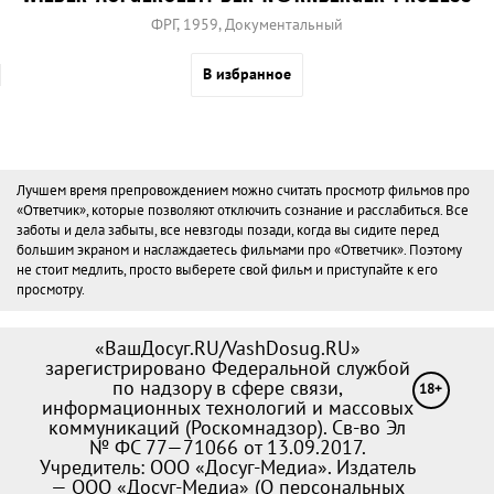
ФРГ, 1959, Документальный
В избранное
Лучшем время препровождением можно считать просмотр фильмов про
«Ответчик», которые позволяют отключить сознание и расслабиться. Все
заботы и дела забыты, все невзгоды позади, когда вы сидите перед
большим экраном и наслаждаетесь фильмами про «Ответчик». Поэтому
не стоит медлить, просто выберете свой фильм и приступайте к его
просмотру.
«ВашДосуг.RU/VashDosug.RU»
зарегистрировано Федеральной службой
по надзору в сфере связи,
18+
информационных технологий и массовых
коммуникаций (Роскомнадзор). Св-во Эл
№ ФС 77—71066 от 13.09.2017.
Учредитель: ООО «Досуг-Медиа». Издатель
— ООО «Досуг-Медиа» (
О персональных