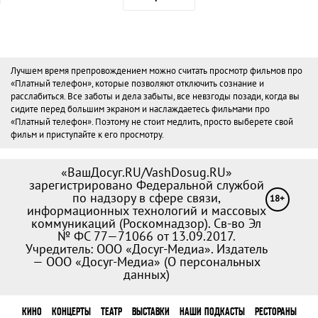
Лучшем время препровождением можно считать просмотр фильмов про
«Платный телефон», которые позволяют отключить сознание и
расслабиться. Все заботы и дела забыты, все невзгоды позади, когда вы
сидите перед большим экраном и наслаждаетесь фильмами про
«Платный телефон». Поэтому не стоит медлить, просто выберете свой
фильм и приступайте к его просмотру.
«ВашДосуг.RU/VashDosug.RU»
зарегистрировано Федеральной службой
по надзору в сфере связи,
18+
информационных технологий и массовых
коммуникаций (Роскомнадзор). Св-во Эл
№ ФС 77—71066 от 13.09.2017.
Учредитель: ООО «Досуг-Медиа». Издатель
— ООО «Досуг-Медиа» (
О персональных
данных
)
КИНО
КОНЦЕРТЫ
ТЕАТР
ВЫСТАВКИ
НАШИ ПОДКАСТЫ
РЕСТОРАНЫ