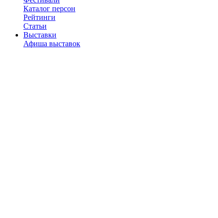
Каталог персон
Рейтинги
Статьи
Выставки
Афиша выставок
Музеи и галереи
Рейтинги
Статьи
Наши подкасты
Рестораны
Каталог ресторанов
Рейтинги
Отзывы
Рецензии
Статьи
Новости
Город
Места
Рейтинги
Статьи
Фитнес-клубы
С детьми
Афиша
Места