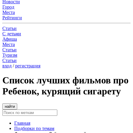
Новости
Город
Места
Рейтинги
Статьи
С детьми
Афиша
Места
Статьи
Туризм
Статьи
вход
/
регистрация
Список лучших фильмов про
Ребенок, курящий сигарету
найти
Главная
Подборки по темам