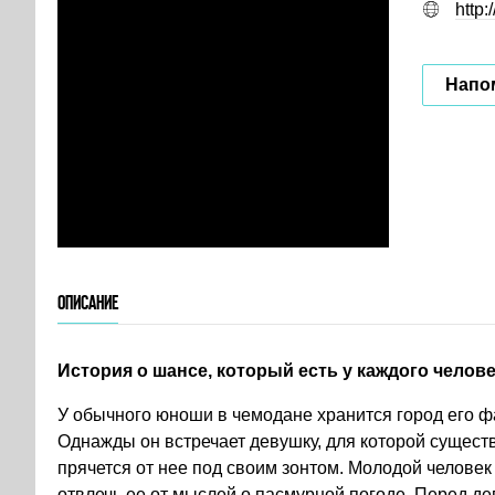
http:
Напом
ОПИСАНИЕ
История о шансе, который есть у каждого челове
У обычного юноши в чемодане хранится город его фа
Однажды он встречает девушку, для которой существу
прячется от нее под своим зонтом. Молодой человек
отвлечь ее от мыслей о пасмурной погоде. Перед д