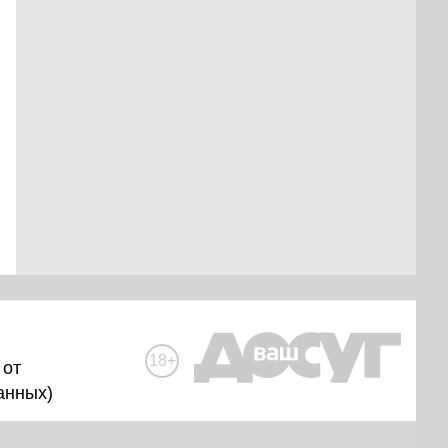
18+
 от
анных
)