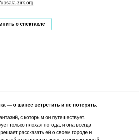
//upsala-zirk.org
нить о спектакле
ка — о шансе встретить и не потерять.
нтазий, с которым он путешествует.
ет только плохая погода, и она всегда
 решает рассказать ей о своем городе и
евушкой открывается дверь в придуманный