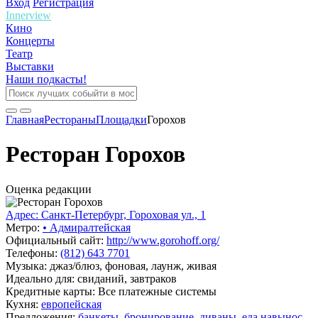
Вход
Регистрация
Innerview
Кино
Концерты
Театр
Выставки
Наши подкасты!
Главная
Рестораны
Площадки
Горохов
Ресторан Горохов
Оценка редакции
Адрес: Санкт-Петербург, Гороховая ул., 1
Метро:
•
Адмиралтейская
Официальный сайт:
http://www.gorohoff.org/
Телефоны:
(812) 643 7701
Музыка: джаз/блюз, фоновая, лаунж, живая
Идеально для: свиданий, завтраков
Кредитные карты: Все платежные системы
Кухня:
европейская
Предложения:
банкеты
,
бронирование
,
диваны
,
еда навынос
,