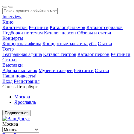
Innerview
Кино
Кинотеатры
Рейтинги
Каталог фильмов
Каталог сериалов
Подборки по темам
Каталог персон
Обзоры и статьи
Концерты
Концертная афиша
Концертные залы и клубы
Статьи
Театр
Театральная афиша
Каталог театров
Каталог персон
Рейтинги
Статьи
Выставки
Афиша выставок
Музеи и галереи
Рейтинги
Статьи
Наши подкасты!
Вход
Регистрация
Санкт-Петербург
Москва
Ярославль
Подписаться
Москва