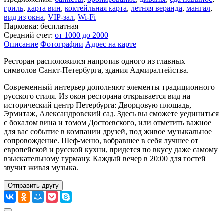
гриль
,
карта вин
,
коктейльная карта
,
летняя веранда
,
мангал
,
вид из окна
,
VIP-зал
,
Wi-Fi
Парковка: бесплатная
Средний счет:
от 1000 до 2000
Описание
Фотографии
Адрес на карте
Ресторан расположился напротив одного из главных
символов Санкт-Петербурга, здания Адмиралтейства.
Современный интерьер дополняют элементы традиционного
русского стиля. Из окон ресторана открывается вид на
исторический центр Петербурга: Дворцовую площадь,
Эрмитаж, Александровский сад. Здесь вы сможете уединиться
с бокалом вина и томом Достоевского, или отметить важное
для вас событие в компании друзей, под живое музыкальное
сопровождение. Шеф-меню, вобравшее в себя лучшее от
европейской и русской кухни, придется по вкусу даже самому
взыскательному гурману. Каждый вечер в 20:00 для гостей
звучит живая музыка.
Отправить другу