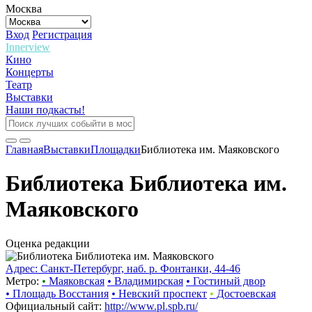
Москва
Вход
Регистрация
Innerview
Кино
Концерты
Театр
Выставки
Наши подкасты!
Главная
Выставки
Площадки
Библиотека им. Маяковского
Библиотека Библиотека им.
Маяковского
Оценка редакции
Адрес: Санкт-Петербург, наб. р. Фонтанки, 44-46
Метро:
•
Маяковская
•
Владимирская
•
Гостиный двор
•
Площадь Восстания
•
Невский проспект
•
Достоевская
Официальный сайт:
http://www.pl.spb.ru/