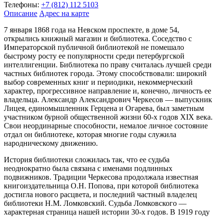
Телефоны:
+7 (812) 112 5103
Описание
Адрес на карте
7 января 1868 года на Невском проспекте, в доме 54,
открылись книжный магазин и библиотека. Соседство с
Императорской публичной библиотекой не помешало
быстрому росту ее популярности среди петербургской
интеллигенции. Библиотека по праву считалась лучшей среди
частных библиотек города. Этому способствовали: широкий
выбор современных книг и периодики, некоммерческий
характер, прогрессивное направление и, конечно, личность ее
владельца. Александр Александрович Черкесов — выпускник
Лицея, единомышленник Герцена и Огарева, был заметным
участником бурной общественной жизни 60-х годов XIX века.
Свои неординарные способности, немалое личное состояние
отдал он библиотеке, которая многие годы служила
народническому движению.
История библиотеки сложилась так, что ее судьба
неоднократно была связана с именами подлинных
подвижников. Традиции Черкесова продолжала известная
книгоиздательница О.Н. Попова, при которой библиотека
достигла нового расцвета, и последний частный владелец
библиотеки Н.М. Ломковский. Судьба Ломковского —
характерная страница нашей истории 30-х годов. В 1919 году