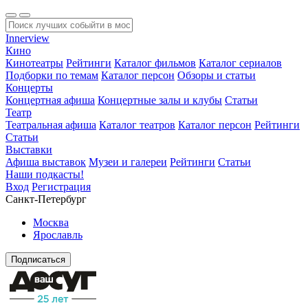
Innerview
Кино
Кинотеатры
Рейтинги
Каталог фильмов
Каталог сериалов
Подборки по темам
Каталог персон
Обзоры и статьи
Концерты
Концертная афиша
Концертные залы и клубы
Статьи
Театр
Театральная афиша
Каталог театров
Каталог персон
Рейтинги
Статьи
Выставки
Афиша выставок
Музеи и галереи
Рейтинги
Статьи
Наши подкасты!
Вход
Регистрация
Санкт-Петербург
Москва
Ярославль
Подписаться