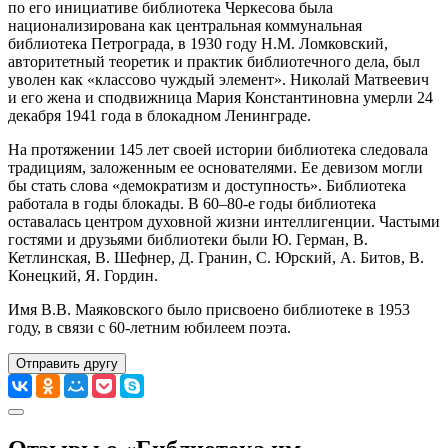
по его инициативе библиотека Черкесова была
национализирована как центральная коммунальная
библиотека Петрограда, в 1930 году Н.М. Ломковский,
авторитетный теоретик и практик библиотечного дела, был
уволен как «классово чуждый элемент». Николай Матвеевич
и его жена и сподвижница Мария Константиновна умерли 24
декабря 1941 года в блокадном Ленинграде.
На протяжении 145 лет своей истории библиотека следовала
традициям, заложенным ее основателями. Ее девизом могли
бы стать слова «демократизм и доступность». Библиотека
работала в годы блокады. В 60–80-е годы библиотека
оставалась центром духовной жизни интеллигенции. Частыми
гостями и друзьями библиотеки были Ю. Герман, В.
Кетлинская, В. Шефнер, Д. Гранин, С. Юрский, А. Битов, В.
Конецкий, Я. Гордин.
Имя В.В. Маяковского было присвоено библиотеке в 1953
году, в связи с 60-летним юбилеем поэта.
Отправить другу