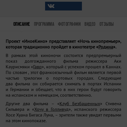
ОПИСАНИЕ
ПРОГРАММА
ФОТОГРАФИИ
ВИДЕО
ОТЗЫВЫ
Проект «ИноеКино» представляет «Ночь кинопремьер»,
которая традиционно пройдет в кинотеатре «
Родина
».
В рамках этой киноночи состоится предпремьерный
показ долгожданного фильма режиссера Аки
Каурисмяки «
Гавр
», который с успехом прошел в Каннах.
По словам , этот франкоязычный фильм является первой
частью трилогии о портовых городах. Следующие
два фильма он собирается снимать в портах Испании
и Германии и обещает, что в них герои будут говорить
на испанском и немецком, соответственно.
Другие два фильма – «
Клуб Безбашенных
» Стивена
Сильвера и «
Хочу в Голливуд
», испанского режиссера
Хосе Хуана Бигаса Луна, – зрители также увидят первыми
на этом кинопоказе.