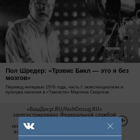
Пол Шредер: «Трэвис Бикл — это я без
мозгов»
Перевод интервью 1976 года, часть I: экзистенциализм и
культура насилия в «Таксисте» Мартина Скорсезе.
«ВашДосуг.RU/VashDosug.RU»
зарегистрировано Федеральной службой
по надзору в сфере связи,
18+
информационных технологий и массовых
коммуникаций (Роскомнадзор). Св-во Эл
№ ФС 77—71066 от 13.09.2017.