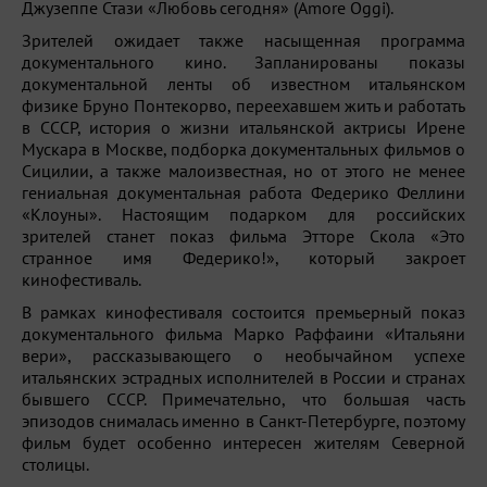
Джузеппе Стази «Любовь сегодня» (Amore Oggi).
Зрителей ожидает также насыщенная программа
документального кино. Запланированы показы
документальной ленты об известном итальянском
физике Бруно Понтекорво, переехавшем жить и работать
в СССР, история о жизни итальянской актрисы Ирене
Мускара в Москве, подборка документальных фильмов о
Сицилии, а также малоизвестная, но от этого не менее
гениальная документальная работа Федерико Феллини
«Клоуны». Настоящим подарком для российских
зрителей станет показ фильма Этторе Скола «Это
странное имя Федерико!», который закроет
кинофестиваль.
В рамках кинофестиваля состоится премьерный показ
документального фильма Марко Раффаини «Итальяни
вери», рассказывающего о необычайном успехе
итальянских эстрадных исполнителей в России и странах
бывшего СССР. Примечательно, что большая часть
эпизодов снималась именно в Санкт-Петербурге, поэтому
фильм будет особенно интересен жителям Северной
столицы.