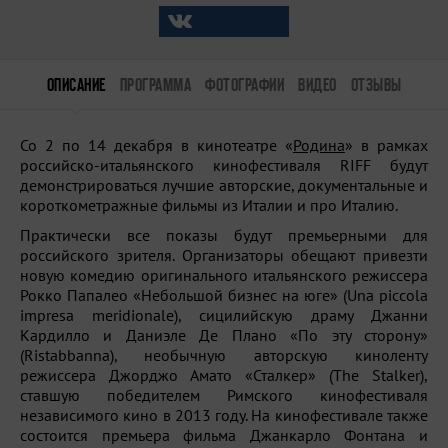
ОПИСАНИЕ
ПРОГРАММА
ФОТОГРАФИИ
ВИДЕО
ОТЗЫВЫ
Со 2 по 14 декабря в кинотеатре «
Родина
» в рамках
российско-итальянского кинофестиваля RIFF будут
демонстрироваться лучшие авторские, документальные и
короткометражные фильмы из Италии и про Италию.
Практически все показы будут премьерными для
российского зрителя. Организаторы обещают привезти
новую комедию оригинального итальянского режиссера
Рокко Папалео «Небольшой бизнес на юге» (Una piccola
impresa meridionale), сицилийскую драму Джанни
Кардилло и Даниэле Де Плано «По эту сторону»
(Ristabbanna), необычную авторскую киноленту
режиссера Джорджо Амато «Сталкер» (The Stalker),
ставшую победителем Римского кинофестиваля
независимого кино в 2013 году. На кинофестивале также
состоится премьера фильма Джанкарло Фонтана и