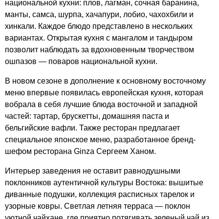
национальной кухни: плов, лагман, сочная баранина,
манты, самса, шурпа, хачапури, лобио, чахохбили и
хинкали. Каждое блюдо представлено в нескольких
вариантах. Открытая кухня с мангалом и тандыром
позволит наблюдать за вдохновенным творчеством
ошпазов — поваров национальной кухни.
В новом сезоне в дополнение к основному восточному
меню впервые появилась европейская кухня, которая
вобрала в себя лучшие блюда восточной и западной
частей: тартар, брускетты, домашняя паста и
бельгийские вафли. Также ресторан предлагает
специальное японское меню, разработанное бренд-
шефом ресторана Ginza Сергеем Ханом.
Интерьер заведения не оставит равнодушными
поклонников аутентичной культуры Востока: вышитые
диванные подушки, коллекция расписных тарелок и
узорные ковры. Светлая летняя терраса — поклон
уютной чайхане, где приятно потягивать зеленый чай из