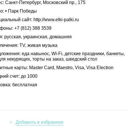
с: Санкт-Петербург, Московский пр., 175
о:
•
Парк Победы
иальный сайт:
http://www.elki-palki.ru
ефоны:
+7 (812) 388 3539
я:
русская
,
украинская
,
домашняя
лечения:
TV
,
живая музыка
дложения:
еда навынос
,
Wi-Fi
,
детские праздники
,
банкеты
,
для некурящих
,
торты на заказ
,
шведский стол
итные карты: Master Card, Maestro, Visa, Visa Electron
ний счет:
до 1000
овка: бесплатная