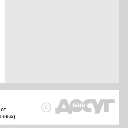
18+
 от
анных
)