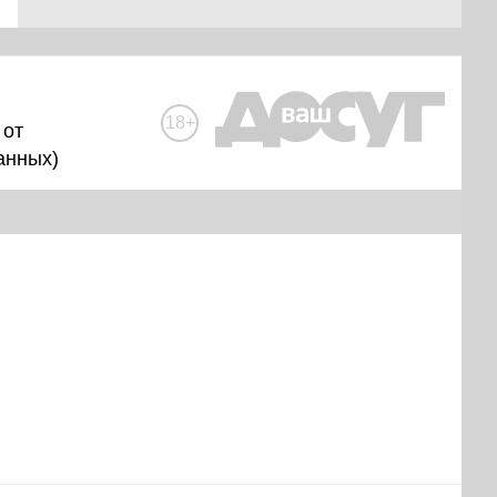
18+
 от
анных
)