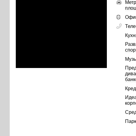
Метр
пло
Офиц
Тел
Кухн
Разв
спор
Музы
Пре
див
банк
Кред
Идеа
корп
Сред
Парк