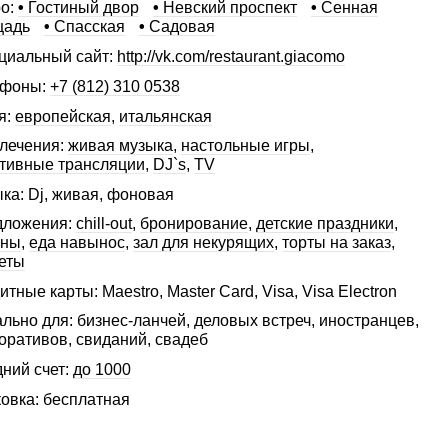
о:
•
Гостиный двор
•
Невский проспект
•
Сенная
щадь
•
Спасская
•
Садовая
иальный сайт:
http://vk.com/restaurant.giacomo
ефоны:
+7 (812) 310 0538
я:
европейская
,
итальянская
лечения:
живая музыка
,
настольные игры
,
тивные трансляции
,
DJ`s
,
TV
ка: Dj, живая, фоновая
дложения:
сhill-out
,
бронирование
,
детские праздники
,
аны
,
еда навынос
,
зал для некурящих
,
торты на заказ
,
еты
итные карты: Maestro, Master Card, Visa, Visa Electron
льно для: бизнес-ланчей, деловых встреч, иностранцев,
оративов, свиданий, свадеб
ний счет:
до 1000
овка: бесплатная