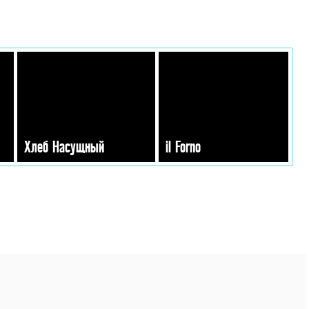
Хлеб Насущный
il Forno