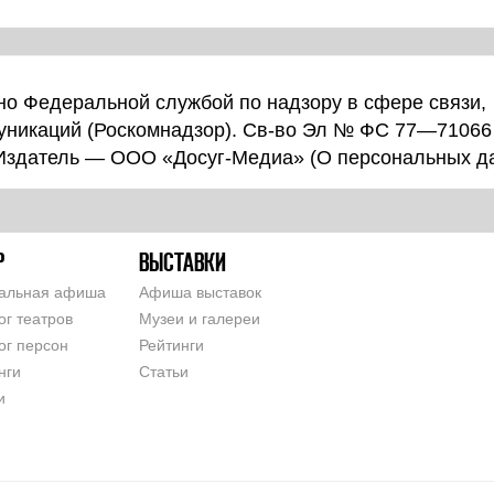
о Федеральной службой по надзору в сфере связи,
уникаций (Роскомнадзор). Св-во Эл № ФС 77—71066
 Издатель — ООО «Досуг-Медиа» (
О персональных д
Р
ВЫСТАВКИ
альная афиша
Афиша выставок
ог театров
Музеи и галереи
ог персон
Рейтинги
нги
Статьи
и