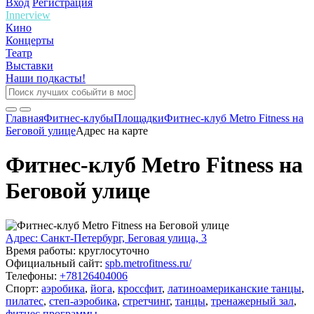
Вход
Регистрация
Innerview
Кино
Концерты
Театр
Выставки
Наши подкасты!
Главная
Фитнес-клубы
Площадки
Фитнес-клуб Metro Fitness на
Беговой улице
Адрес на карте
Фитнес-клуб Metro Fitness на
Беговой улице
Адрес: Санкт-Петербург, Беговая улица, 3
Время работы: круглосуточно
Официальный сайт:
spb.metrofitness.ru/
Телефоны:
+78126404006
Спорт:
аэробика
,
йога
,
кроссфит
,
латиноамериканские танцы
,
пилатес
,
степ-аэробика
,
стретчинг
,
танцы
,
тренажерный зал
,
фитнес программы