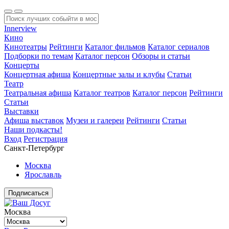
Innerview
Кино
Кинотеатры
Рейтинги
Каталог фильмов
Каталог сериалов
Подборки по темам
Каталог персон
Обзоры и статьи
Концерты
Концертная афиша
Концертные залы и клубы
Статьи
Театр
Театральная афиша
Каталог театров
Каталог персон
Рейтинги
Статьи
Выставки
Афиша выставок
Музеи и галереи
Рейтинги
Статьи
Наши подкасты!
Вход
Регистрация
Санкт-Петербург
Москва
Ярославль
Подписаться
Москва