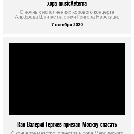
хора musicAeterna
О ночных исполнениях хорового концерта
Альфреда Шнитке на стихи Григора Нарекаци.
7 октября 2020
Как Валерий Гергиев приехал Москву спасать
О концерте маэстро, оркестра и хора Мариинского