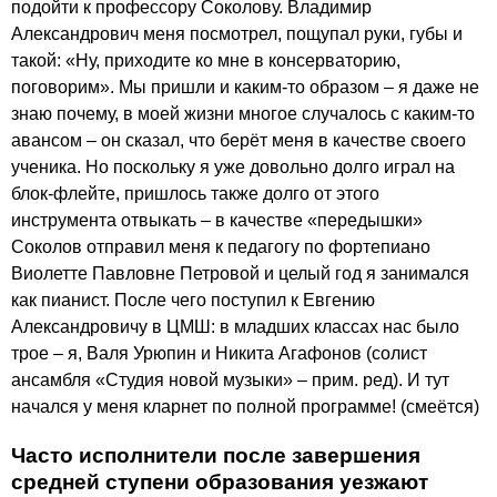
подойти к профессору Соколову. Владимир
Александрович меня посмотрел, пощупал руки, губы и
такой: «Ну, приходите ко мне в консерваторию,
поговорим». Мы пришли и каким-то образом – я даже не
знаю почему, в моей жизни многое случалось с каким-то
авансом – он сказал, что берёт меня в качестве своего
ученика. Но поскольку я уже довольно долго играл на
блок-флейте, пришлось также долго от этого
инструмента отвыкать – в качестве «передышки»
Соколов отправил меня к педагогу по фортепиано
Виолетте Павловне Петровой и целый год я занимался
как пианист. После чего поступил к Евгению
Александровичу в ЦМШ: в младших классах нас было
трое – я, Валя Урюпин и Никита Агафонов (солист
ансамбля «Студия новой музыки» – прим. ред). И тут
начался у меня кларнет по полной программе! (смеётся)
Часто исполнители после завершения
средней ступени образования уезжают