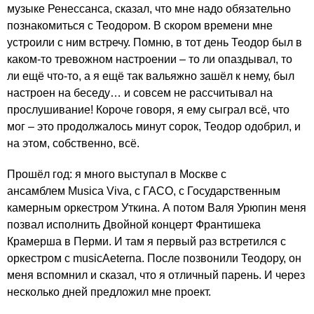
музыке Ренессанса, сказал, что мне надо обязательно
познакомиться с Теодором. В скором времени мне
устроили с ним встречу. Помню, в тот день Теодор был в
каком-то тревожном настроении – то ли опаздывал, то
ли ещё что-то, а я ещё так вальяжно зашёл к нему, был
настроен на беседу… и совсем не рассчитывал на
прослушивание! Короче говоря, я ему сыграл всё, что
мог – это продолжалось минут сорок, Теодор одобрил, и
на этом, собственно, всё.
Прошёл год: я много выступал в Москве с
ансамблем Musica Viva, с ГАСО, с Государственным
камерным оркестром Уткина. А потом Валя Урюпин меня
позвал исполнить Двойной концерт Франтишека
Крамерша в Перми. И там я первый раз встретился с
оркестром с musicAeterna. После позвонили Теодору, он
меня вспомнил и сказал, что я отличный парень. И через
несколько дней предложил мне проект.