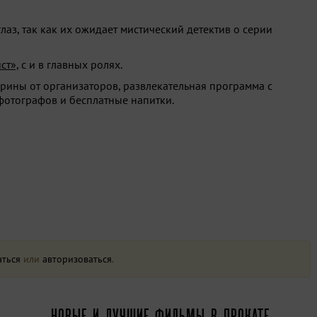
лаз, так как их ожидает мистический детектив о серии
ст»,
с и в главных ролях.
рины от организаторов, развлекательная программа с
отографов и бесплатные напитки.
аться
или
авторизоваться
.
НОВЫЕ И ЛУЧШИЕ ФИЛЬМЫ В ПРОКАТЕ