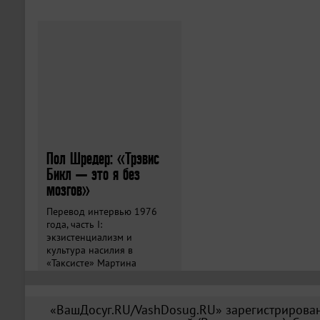
Пол Шредер: «Трэвис
Бикл — это я без
мозгов»
Перевод интервью 1976
года, часть I:
экзистенциализм и
культура насилия в
«Таксисте» Мартина
Скорсезе.
«ВашДосуг.RU/VashDosug.RU» зарегистрирован