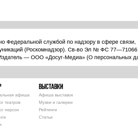
о Федеральной службой по надзору в сфере связи,
уникаций (Роскомнадзор). Св-во Эл № ФС 77—71066
 Издатель — ООО «Досуг-Медиа» (
О персональных д
Р
ВЫСТАВКИ
альная афиша
Афиша выставок
ог театров
Музеи и галереи
ог персон
Рейтинги
нги
Статьи
и