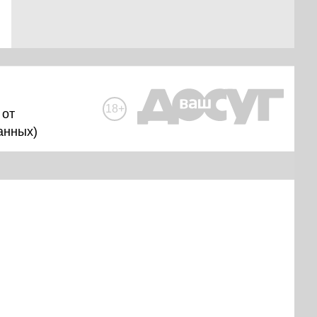
18+
 от
анных
)