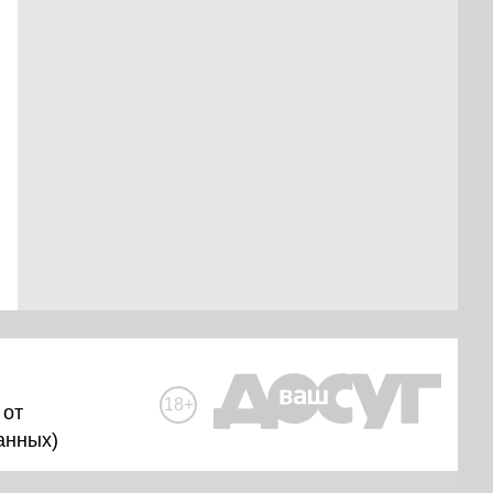
18+
 от
анных
)