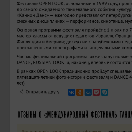
Фестиваль OPEN LOOK, основанный в 1999 году, проше
до самого ожидаемого танцевального события культур
«Каннон Данс» — ежегодно представляют петербургск
смежных дисциплинах — перформансе, кинотанце, му
Основная программа фестиваля пройдёт с 1 июля по 
мастер-классы от ведущих педагогов Израиля, Франци
Финляндии и Америки; дискуссии с зарубежными педаг
приглашенными хореографами и танцевальными комп
Частью фестивальной программы также станут новые
DANCE, RUSSIAN LOOK и, наконец, впервые состоится 
В рамках OPEN LOOK традиционно пройдут специальн
пятнадцатилетней фото-истории фестиваля) и DANCE 4 
лет).
Отправить другу
ОТЗЫВЫ О «МЕЖДУНАРОДНЫЙ ФЕСТИВАЛЬ ТАНЦА
Для того, чтобы писать отзывы необходимо
зарегистриров