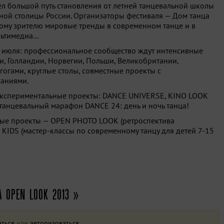
л большой путь становления от летней танцевальной школы
ной столицы России. Организаторы фестиваля — Дом танца
ому зрителю мировые тренды в современном танце и в
льтимедиа…
7 июля: профессиональное сообщество ждут интенсивные
и, Голландии, Норвегии, Польши, Великобритании,
огами, круглые столы, совместные проекты с
аниями.
 экспериментальные проекты: DANCE UNIVERSE, KINO LOOK
танцевальный марафон DANCE 24: день и ночь танца!
ые проекты — OPEN PHOTO LOOK (ретроспектива
KIDS (мастер-классы по современному танцу для детей 7-15
 OPEN LOOK 2013 »
аться
или
авторизоваться
.