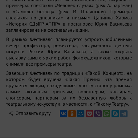
премьеры: спектакли «Человек случая» (реж. А. Баргман)
и «Самолет беглец» (реж. И. Полянская). Премьера
спектакля по дневникам и письмам Даниила Хармса
«История СДЫГР АППР» в постановке Юрия Васильева
запланирована на фестивальные дни.
В рамках Фестиваля планируется устроить юбилейный
вечер профессора, режиссера, заслуженного деятеля
искусств России Юрия Васильева, а также открыть
выставку самых ярких работ фотохудожников, которые
снимали все премьеры театра.
Завершит Фестиваль по традиции «Такой Концерт», на
котором будет вручена «Такая Преми». Эта премия
вручается людям, находящимся «по ту сторону рампы»:
самым активным зрителям, волонтерам, кассирам,
спонсорам, партнерам за их беззаветную любовь к
театральному искусству и, в частности, к «Такому Театру».
Отправить другу