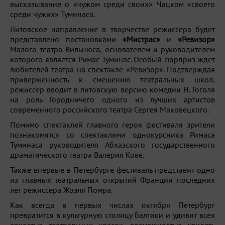
высказывание о «чужом среди своих» Чацком «своего
среди чужих» Туминаса.
Литовское направление в творчестве режиссера будет
представлено постановками
«Мистрас»
и
«Ревизор»
Малого театра Вильнюса, основателем и руководителем
которого является Римас Туминас. Особый сюрприз ждет
любителей театра на спектакле «Ревизор». Подтверждая
приверженность к смешению театральных школ,
режиссер вводит в литовскую версию комедии Н. Гоголя
на роль Городничего одного из лучших артистов
современного российского театра Сергея Маковецкого.
Помимо спектаклей главного героя фестиваля зрители
познакомятся со спектаклями однокурсника Римаса
Туминаса руководителя Абхазского государственного
драматического театра Валерия Кове.
Также впервые в Петербурге фестиваль представит одно
из главных театральных открытий Франции последних
лет режиссера Жоэля Помра.
Как всегда в первых числах октября Петербург
превратится в культурную столицу Балтики и удивит всех