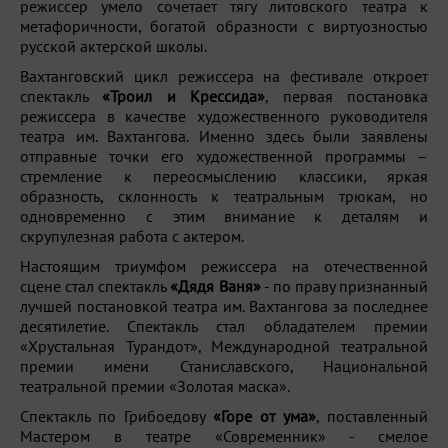
режиссер умело сочетает тягу литовского театра к
метафоричности, богатой образности с виртуозностью
русской актерской школы.
Вахтанговский цикл режиссера на фестивале откроет
спектакль
«Троил и Крессида»
, первая постановка
режиссера в качестве художественного руководителя
театра им. Вахтангова. Именно здесь были заявлены
отправные точки его художественной программы –
стремление к переосмыслению классики, яркая
образность, склонность к театральным трюкам, но
одновременно с этим внимание к деталям и
скрупулезная работа с актером.
Настоящим триумфом режиссера на отечественной
сцене стал спектакль
«Дядя Ваня»
- по праву признанный
лучшей постановкой театра им. Вахтангова за последнее
десятилетие. Спектакль стал обладателем премии
«Хрустальная Турандот», Международной театральной
премии имени Станиславского, Национальной
театральной премии «Золотая маска».
Спектакль по Грибоедову
«Горе от ума»
, поставленный
Мастером в театре «Современник» - смелое