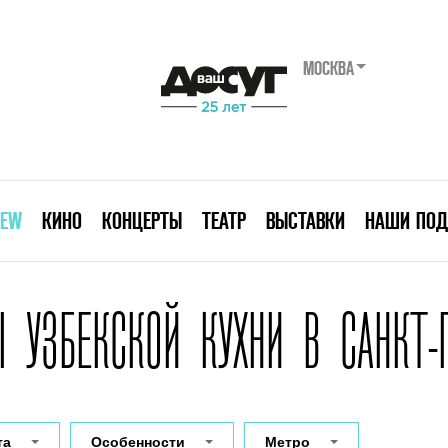
МОСКВА
IEW
КИНО
КОНЦЕРТЫ
ТЕАТР
ВЫСТАВКИ
НАШИ ПОД
 УЗБЕКСКОЙ КУХНИ В САНКТ-
та
Особенности
Метро