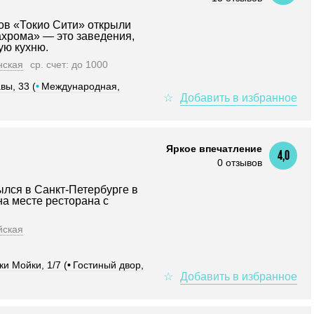
ов «Токио Сити» открыли
ахрома» — это заведения,
ую кухню.
нская
ср. счет: до 1000
вы, 33 (
•
Международная,
Яркое впечатление
4,0
0 отзывов
ылся в Санкт-Петербурге в
на месте ресторана с
йская
ки Мойки, 1/7 (
•
Гостиный двор,