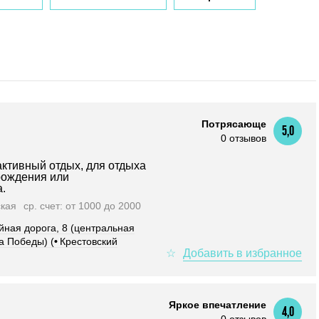
Потрясающе
5,0
0 отзывов
 активный отдых, для отдыха
 рождения или
.
ская
ср. счет: от 1000 до 2000
йная дорога, 8 (центральная
а Победы) (
•
Крестовский
Яркое впечатление
4,0