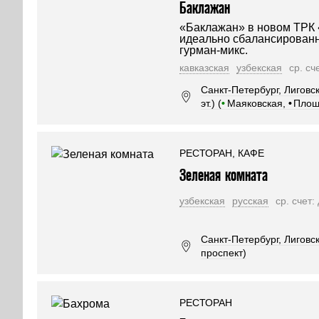
Баклажан
«Баклажан» в новом ТРК 
идеально сбалансированн
гурман-микс.
кавказская
узбекская
ср. сч
Санкт-Петербург, Лиговс
эт.) (
•
Маяковская,
•
Площ
РЕСТОРАН, КАФЕ
Зеленая комната
узбекская
русская
ср. счет:
Санкт-Петербург, Лиговск
проспект)
РЕСТОРАН