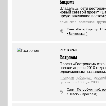
Бахрома
Владельцы сети ресторан
новый сетевой проект «Б
представляющие восточн
армянская
восточная
грузи
Санкт-Петербург, пр. Сла
•
Волковская)
РЕСТОРАН
Гастроном
Проект «Гастроном» откр
начале апреля 2010 года 
одноименным названием.
японская
узбекская
европе
ср. счет: от 1000 до 2000
Санкт-Петербург, наб. ре
•
Невский проспект)