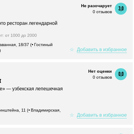
Не разочарует
3,0
0 отзывов
это ресторан легендарной
ет: от 1000 до 2000
аванная, 18/37 (
•
Гостиный
)
Нет оценки
0,0
0 отзывов
к
е» — узбекская лепешечная
инштейна, 11 (
•
Владимирская,