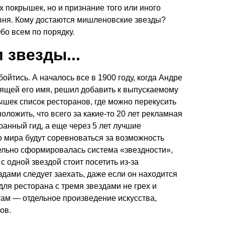
 покрышек, но и признание того или иного
вня. Кому достаются мишленовские звезды?
бо всем по порядку.
 звезды...
ойтись. А началось все в 1900 году, когда Андре
сящей его имя, решил добавить к выпускаемому
шек список ресторанов, где можно перекусить
оложить, что всего за какие-то 20 лет рекламная
анный гид, а еще через 5 лет лучшие
о мира будут соревноваться за возможность
ельно сформировалась система «звездности»,
 одной звездой стоит посетить из-за
здами следует заехать, даже если он находится
для ресторана с тремя звездами не грех и
там — отдельное произведение искусства,
ов.