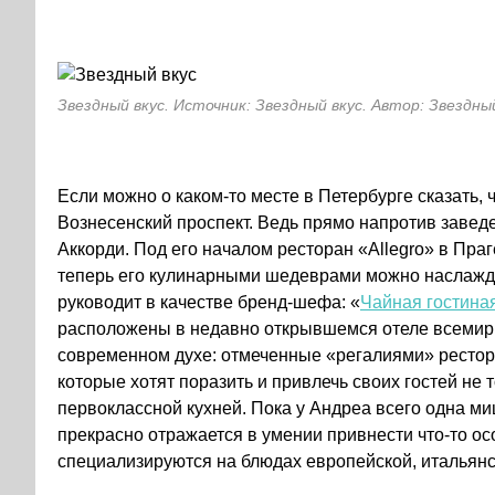
Звездный вкус. Источник: Звездный вкус. Автор: Звездны
Если можно о каком-то месте в Петербурге сказать, 
Вознесенский проспект. Ведь прямо напротив заве
Аккорди. Под его началом ресторан «Allegro» в Пра
теперь его кулинарными шедеврами можно наслаждат
руководит в качестве бренд-шефа: «
Чайная гостина
расположены в недавно открывшемся отеле всемирно 
современном духе: отмеченные «регалиями» рестор
которые хотят поразить и привлечь своих гостей не
первоклассной кухней. Пока у Андреа всего одна ми
прекрасно отражается в умении привнести что-то о
специализируются на блюдах европейской, итальянск