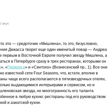
й вкус
что это — средоточие «Мишлена», то это, безусловно,
дения Дюкасса творит еще один именитый повар — Андреа
ге первым в Восточной Европе получил звезду Мишлена, а
ься в Петербурге сразу в трех ресторанах, которыми он
я
», «
Перкорсо
» и «Синтохо» (Вознесенский пр., 1). Все они
известной сети Four Seasons, что, кстати, вполне в
аны чаще всего располагаются в пятизвездочных отелях,
 только выдающимися интерьерами и сервисом, но и
шленовская звезда, но многогранность его таланта
собенное в любую кухню: рестораны под его руководством
ой и азиатской кухни.