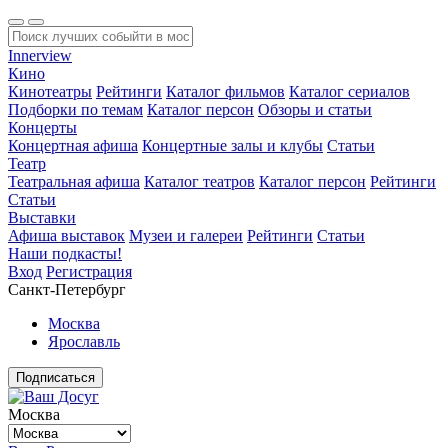
Innerview
Кино
Кинотеатры
Рейтинги
Каталог фильмов
Каталог сериалов
Подборки по темам
Каталог персон
Обзоры и статьи
Концерты
Концертная афиша
Концертные залы и клубы
Статьи
Театр
Театральная афиша
Каталог театров
Каталог персон
Рейтинги
Статьи
Выставки
Афиша выставок
Музеи и галереи
Рейтинги
Статьи
Наши подкасты!
Вход
Регистрация
Санкт-Петербург
Москва
Ярославль
Подписаться
Москва