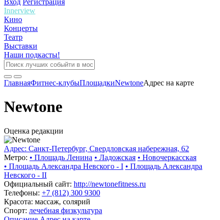
Вход
Регистрация
Innerview
Кино
Концерты
Театр
Выставки
Наши подкасты!
Главная
Фитнес-клубы
Площадки
Newtone
Адрес на карте
Newtone
Оценка редакции
Адрес: Санкт-Петербург, Свердловская набережная, 62
Метро:
•
Площадь Ленина
•
Ладожская
•
Новочеркасская
•
Площадь Александра Невского - I
•
Площадь Александра
Невского - II
Официальный сайт:
http://newtonefitness.ru
Телефоны:
+7 (812) 300 9300
Красота: массаж, солярий
Спорт:
лечебная физкультура
Описание
Адрес на карте