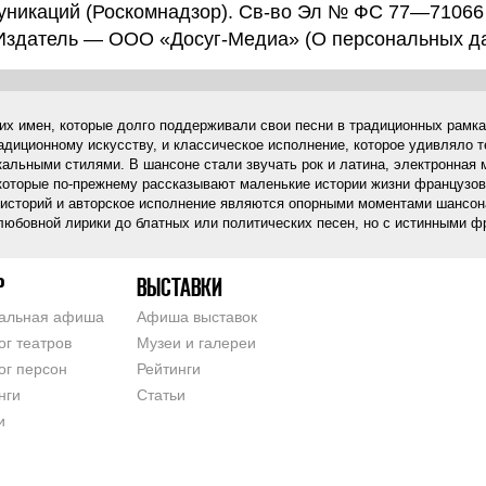
уникаций (Роскомнадзор). Св-во Эл № ФС 77—71066
 Издатель — ООО «Досуг-Медиа» (
О персональных д
их имен, которые долго поддерживали свои песни в традиционных рамка
адиционному искусству, и классическое исполнение, которое удивляло 
льными стилями. В шансоне стали звучать рок и латина, электронная м
м, которые по-прежнему рассказывают маленькие истории жизни францу
историй и авторское исполнение являются опорными моментами шансона
любовной лирики до блатных или политических песен, но с истинными ф
Р
ВЫСТАВКИ
альная афиша
Афиша выставок
ог театров
Музеи и галереи
ог персон
Рейтинги
нги
Статьи
и