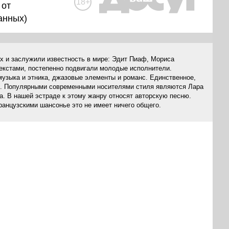
18+
 от
анных
)
х и заслужили известность в мире: Эдит Пиаф, Мориса
текстами, постепенно подвигали молодые исполнители.
узыка и этника, джазовые элементы и романс. Единственное,
зов. Популярными современными носителями стиля являются Лара
. В нашей эстраде к этому жанру относят авторскую песню.
ранцузскими шансонье это не имеет ничего общего.