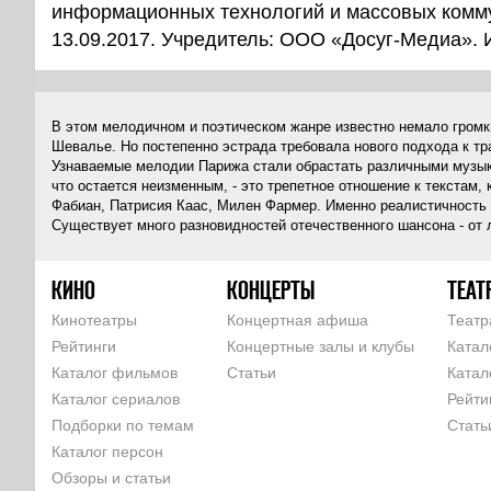
информационных технологий и массовых комм
13.09.2017. Учредитель: ООО «Досуг-Медиа».
В этом мелодичном и поэтическом жанре известно немало громк
Шевалье. Но постепенно эстрада требовала нового подхода к тр
Узнаваемые мелодии Парижа стали обрастать различными музыка
что остается неизменным, - это трепетное отношение к текста
Фабиан, Патрисия Каас, Милен Фармер. Именно реалистичность 
Существует много разновидностей отечественного шансона - от 
КИНО
КОНЦЕРТЫ
ТЕАТ
Кинотеатры
Концертная афиша
Театр
Рейтинги
Концертные залы и клубы
Катал
Каталог фильмов
Статьи
Катал
Каталог сериалов
Рейти
Подборки по темам
Стать
Каталог персон
Обзоры и статьи