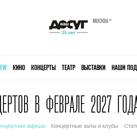
МОСКВА
IEW
КИНО
КОНЦЕРТЫ
ТЕАТР
ВЫСТАВКИ
НАШИ ПОД
РТОВ В ФЕВРАЛЕ 2027 ГОДА
онцертная афиша
Концертные залы и клубы
Стат