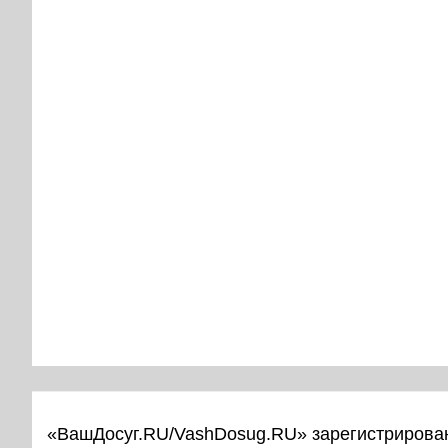
«ВашДосуг.RU/VashDosug.RU» зарегистрирован