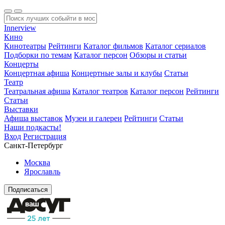
Innerview
Кино
Кинотеатры
Рейтинги
Каталог фильмов
Каталог сериалов
Подборки по темам
Каталог персон
Обзоры и статьи
Концерты
Концертная афиша
Концертные залы и клубы
Статьи
Театр
Театральная афиша
Каталог театров
Каталог персон
Рейтинги
Статьи
Выставки
Афиша выставок
Музеи и галереи
Рейтинги
Статьи
Наши подкасты!
Вход
Регистрация
Санкт-Петербург
Москва
Ярославль
Подписаться