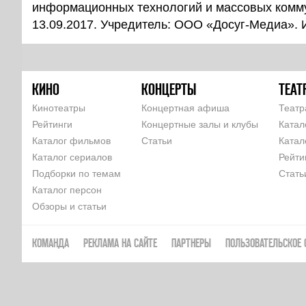
информационных технологий и массовых комм
13.09.2017. Учредитель: ООО «Досуг-Медиа».
КИНО
КОНЦЕРТЫ
ТЕАТ
Кинотеатры
Концертная афиша
Театр
Рейтинги
Концертные залы и клубы
Катал
Каталог фильмов
Статьи
Катал
Каталог сериалов
Рейти
Подборки по темам
Стать
Каталог персон
Обзоры и статьи
КОМАНДА
РЕКЛАМА НА САЙТЕ
ПАРТНЕРЫ
ПОЛЬЗОВАТЕЛЬСКОЕ 