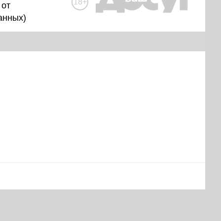
18+
 от
анных
)