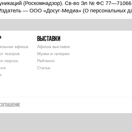
уникаций (Роскомнадзор). Св-во Эл № ФС 77—71066
 Издатель — ООО «Досуг-Медиа» (
О персональных д
Р
ВЫСТАВКИ
альная афиша
Афиша выставок
ог театров
Музеи и галереи
ог персон
Рейтинги
нги
Статьи
и
СОГЛАШЕНИЕ