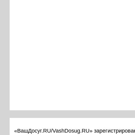
«ВашДосуг.RU/VashDosug.RU» зарегистрирован