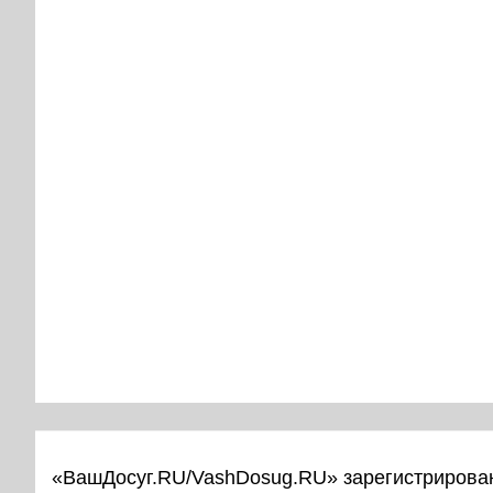
«ВашДосуг.RU/VashDosug.RU» зарегистрирован