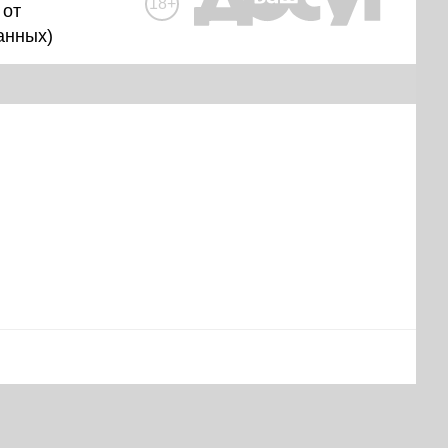
18+
 от
анных
)