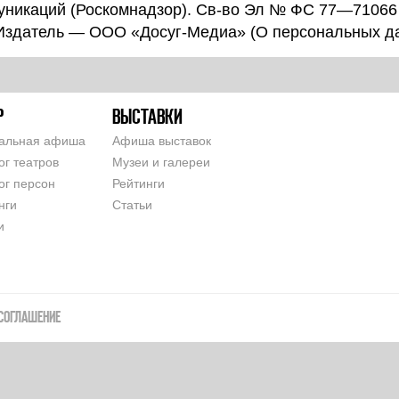
уникаций (Роскомнадзор). Св-во Эл № ФС 77—71066
 Издатель — ООО «Досуг-Медиа» (
О персональных д
Р
ВЫСТАВКИ
альная афиша
Афиша выставок
ог театров
Музеи и галереи
ог персон
Рейтинги
нги
Статьи
и
СОГЛАШЕНИЕ