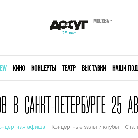
МОСКВА
IEW
КИНО
КОНЦЕРТЫ
ТЕАТР
ВЫСТАВКИ
НАШИ ПОД
В В САНКТ-ПЕТЕРБУРГЕ 25 АВ
онцертная афиша
Концертные залы и клубы
Стат