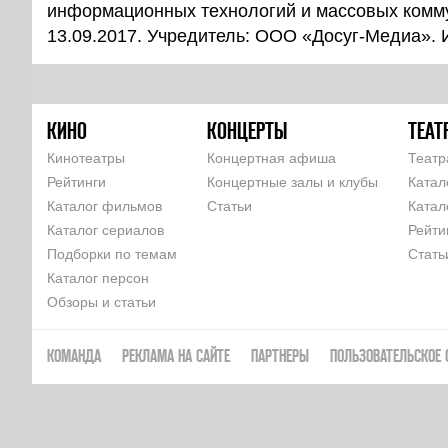
информационных технологий и массовых комм
13.09.2017. Учредитель: ООО «Досуг-Медиа».
КИНО
КОНЦЕРТЫ
ТЕАТ
Кинотеатры
Концертная афиша
Театр
Рейтинги
Концертные залы и клубы
Катал
Каталог фильмов
Статьи
Катал
Каталог сериалов
Рейти
Подборки по темам
Стать
Каталог персон
Обзоры и статьи
КОМАНДА
РЕКЛАМА НА САЙТЕ
ПАРТНЕРЫ
ПОЛЬЗОВАТЕЛЬСКОЕ 