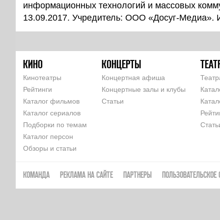
информационных технологий и массовых комм
13.09.2017. Учредитель: ООО «Досуг-Медиа».
КИНО
КОНЦЕРТЫ
ТЕАТ
Кинотеатры
Концертная афиша
Театр
Рейтинги
Концертные залы и клубы
Катал
Каталог фильмов
Статьи
Катал
Каталог сериалов
Рейти
Подборки по темам
Стать
Каталог персон
Обзоры и статьи
КОМАНДА
РЕКЛАМА НА САЙТЕ
ПАРТНЕРЫ
ПОЛЬЗОВАТЕЛЬСКОЕ 