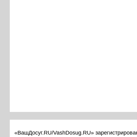
«ВашДосуг.RU/VashDosug.RU» зарегистрирован