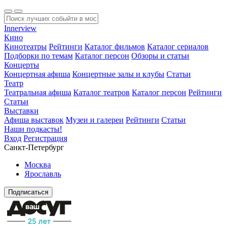
Innerview
Кино
Кинотеатры
Рейтинги
Каталог фильмов
Каталог сериалов
Подборки по темам
Каталог персон
Обзоры и статьи
Концерты
Концертная афиша
Концертные залы и клубы
Статьи
Театр
Театральная афиша
Каталог театров
Каталог персон
Рейтинги
Статьи
Выставки
Афиша выставок
Музеи и галереи
Рейтинги
Статьи
Наши подкасты!
Вход
Регистрация
Санкт-Петербург
Москва
Ярославль
Подписаться