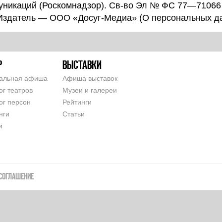
уникаций (Роскомнадзор). Св-во Эл № ФС 77—71066
 Издатель — ООО «Досуг-Медиа» (
О персональных д
Р
ВЫСТАВКИ
альная афиша
Афиша выставок
ог театров
Музеи и галереи
ог персон
Рейтинги
нги
Статьи
и
СОГЛАШЕНИЕ