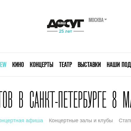
МОСКВА
IEW
КИНО
КОНЦЕРТЫ
ТЕАТР
ВЫСТАВКИ
НАШИ ПОД
ОВ В САНКТ-ПЕТЕРБУРГЕ 8 М
онцертная афиша
Концертные залы и клубы
Стат