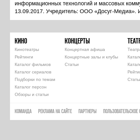
информационных технологий и массовых комм
13.09.2017. Учредитель: ООО «Досуг-Медиа».
КИНО
КОНЦЕРТЫ
ТЕАТ
Кинотеатры
Концертная афиша
Театр
Рейтинги
Концертные залы и клубы
Катал
Каталог фильмов
Статьи
Катал
Каталог сериалов
Рейти
Подборки по темам
Стать
Каталог персон
Обзоры и статьи
КОМАНДА
РЕКЛАМА НА САЙТЕ
ПАРТНЕРЫ
ПОЛЬЗОВАТЕЛЬСКОЕ 