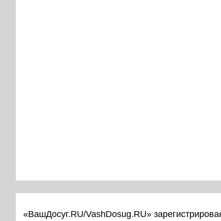
«ВашДосуг.RU/VashDosug.RU» зарегистрирован