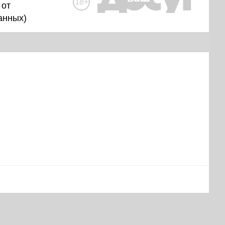
18+
 от
анных
)