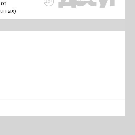
18+
 от
анных
)