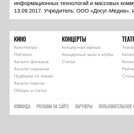
информационных технологий и массовых комм
13.09.2017. Учредитель: ООО «Досуг-Медиа».
КИНО
КОНЦЕРТЫ
ТЕАТ
Кинотеатры
Концертная афиша
Театр
Рейтинги
Концертные залы и клубы
Катал
Каталог фильмов
Статьи
Катал
Каталог сериалов
Рейти
Подборки по темам
Стать
Каталог персон
Обзоры и статьи
КОМАНДА
РЕКЛАМА НА САЙТЕ
ПАРТНЕРЫ
ПОЛЬЗОВАТЕЛЬСКОЕ 