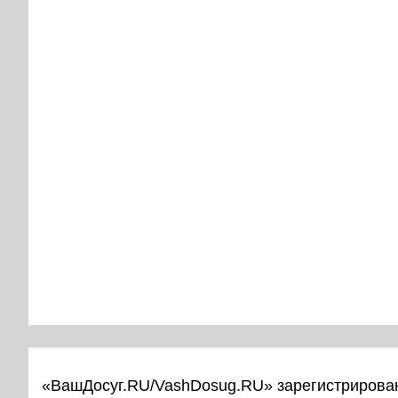
«ВашДосуг.RU/VashDosug.RU» зарегистрирован