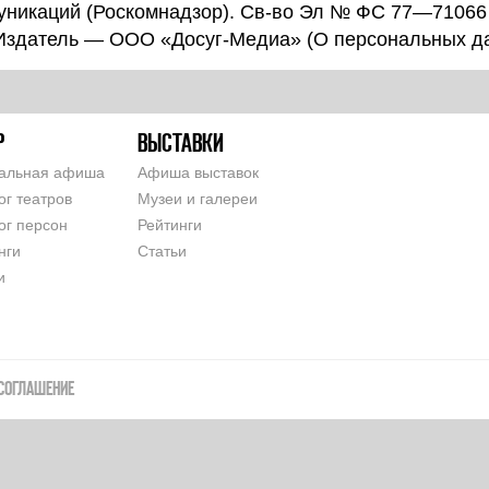
уникаций (Роскомнадзор). Св-во Эл № ФС 77—71066
 Издатель — ООО «Досуг-Медиа» (
О персональных д
Р
ВЫСТАВКИ
альная афиша
Афиша выставок
ог театров
Музеи и галереи
ог персон
Рейтинги
нги
Статьи
и
СОГЛАШЕНИЕ