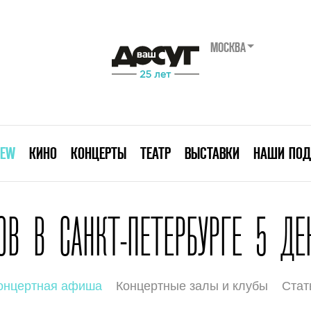
МОСКВА
IEW
КИНО
КОНЦЕРТЫ
ТЕАТР
ВЫСТАВКИ
НАШИ ПОД
В В САНКТ-ПЕТЕРБУРГЕ 5 ДЕ
онцертная афиша
Концертные залы и клубы
Стат