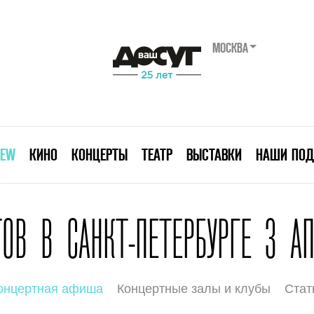
МОСКВА
IEW
КИНО
КОНЦЕРТЫ
ТЕАТР
ВЫСТАВКИ
НАШИ ПОД
ОВ В САНКТ-ПЕТЕРБУРГЕ 3 АП
онцертная афиша
Концертные залы и клубы
Стат