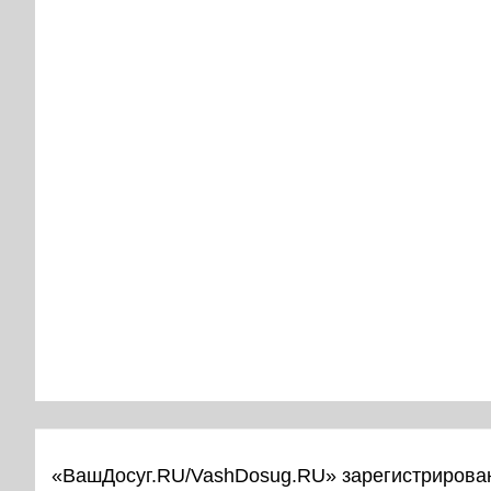
«ВашДосуг.RU/VashDosug.RU» зарегистрирован