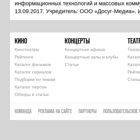
информационных технологий и массовых комм
13.09.2017. Учредитель: ООО «Досуг-Медиа».
КИНО
КОНЦЕРТЫ
ТЕАТ
Кинотеатры
Концертная афиша
Театр
Рейтинги
Концертные залы и клубы
Катал
Каталог фильмов
Статьи
Катал
Каталог сериалов
Рейти
Подборки по темам
Стать
Каталог персон
Обзоры и статьи
КОМАНДА
РЕКЛАМА НА САЙТЕ
ПАРТНЕРЫ
ПОЛЬЗОВАТЕЛЬСКОЕ 