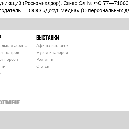
уникаций (Роскомнадзор). Св-во Эл № ФС 77—71066
 Издатель — ООО «Досуг-Медиа» (
О персональных д
Р
ВЫСТАВКИ
альная афиша
Афиша выставок
ог театров
Музеи и галереи
ог персон
Рейтинги
нги
Статьи
и
СОГЛАШЕНИЕ