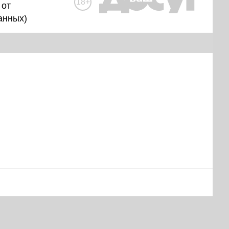
18+
 от
анных
)