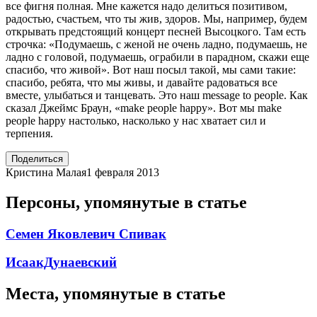
все фигня полная. Мне кажется надо делиться позитивом,
радостью, счастьем, что ты жив, здоров. Мы, например, будем
открывать предстоящий концерт песней Высоцкого. Там есть
строчка: «Подумаешь, с женой не очень ладно, подумаешь, не
ладно с головой, подумаешь, ограбили в парадном, скажи еще
спасибо, что живой». Вот наш посыл такой, мы сами такие:
спасибо, ребята, что мы живы, и давайте радоваться все
вместе, улыбаться и танцевать. Это наш message to people. Как
сказал Джеймс Браун, «make people happy». Вот мы make
people happy настолько, насколько у нас хватает сил и
терпения.
Поделиться
Кристина Малая
1 февраля 2013
Персоны, упомянутые в статье
Семен Яковлевич Спивак
ИсаакДунаевский
Места, упомянутые в статье