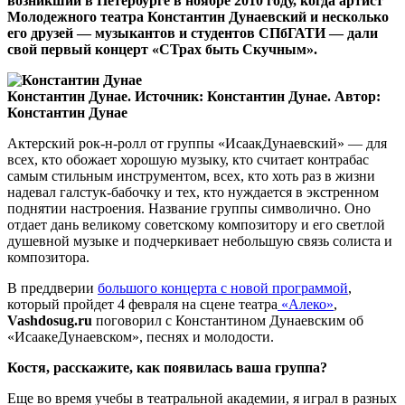
возникший в Петербурге в ноябре 2010 году, когда артист
Молодежного театра Константин Дунаевский и несколько
его друзей — музыкантов и студентов СПбГАТИ — дали
свой первый концерт «СТрах быть Скучным».
Константин Дунае. Источник: Константин Дунае. Автор:
Константин Дунае
Актерский рок-н-ролл от группы «ИсаакДунаевский» — для
всех, кто обожает хорошую музыку, кто считает контрабас
самым стильным инструментом, всех, кто хоть раз в жизни
надевал галстук-бабочку и тех, кто нуждается в экстренном
поднятии настроения. Название группы символично. Оно
отдает дань великому советскому композитору и его светлой
душевной музыке и подчеркивает небольшую связь солиста и
композитора.
В преддверии
большого концерта с новой программой
,
который пройдет 4 февраля на сцене театра
«Алеко»
,
Vashdosug.ru
поговорил с Константином Дунаевским об
«ИсаакеДунаевском», песнях и молодости.
Костя, расскажите, как появилась ваша группа?
Еще во время учебы в театральной академии, я играл в разных