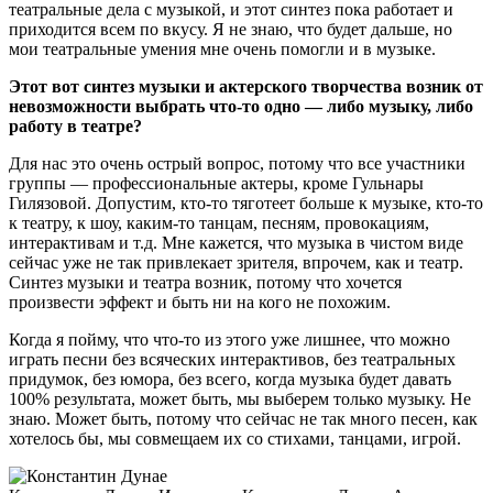
театральные дела с музыкой, и этот синтез пока работает и
приходится всем по вкусу. Я не знаю, что будет дальше, но
мои театральные умения мне очень помогли и в музыке.
Этот вот синтез музыки и актерского творчества возник от
невозможности выбрать что-то одно — либо музыку, либо
работу в театре?
Для нас это очень острый вопрос, потому что все участники
группы — профессиональные актеры, кроме Гульнары
Гилязовой. Допустим, кто-то тяготеет больше к музыке, кто-то
к театру, к шоу, каким-то танцам, песням, провокациям,
интерактивам и т.д. Мне кажется, что музыка в чистом виде
сейчас уже не так привлекает зрителя, впрочем, как и театр.
Синтез музыки и театра возник, потому что хочется
произвести эффект и быть ни на кого не похожим.
Когда я пойму, что что-то из этого уже лишнее, что можно
играть песни без всяческих интерактивов, без театральных
придумок, без юмора, без всего, когда музыка будет давать
100% результата, может быть, мы выберем только музыку. Не
знаю. Может быть, потому что сейчас не так много песен, как
хотелось бы, мы совмещаем их со стихами, танцами, игрой.