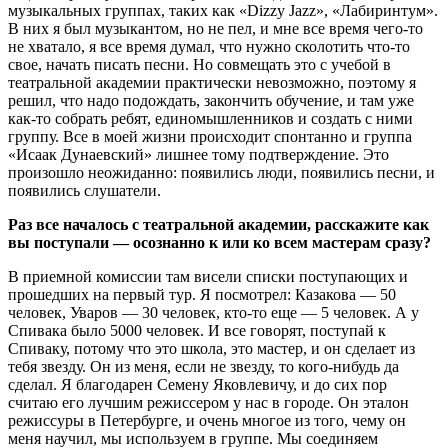
музыкальных группах, таких как «Dizzy Jazz», «Лабиринтум».
В них я был музыкантом, но не пел, и мне все время чего-то
не хватало, я все время думал, что нужно сколотить что-то
свое, начать писать песни. Но совмещать это с учебой в
театральной академии практически невозможно, поэтому я
решил, что надо подождать, закончить обучение, и там уже
как-то собрать ребят, единомышленников и создать с ними
группу. Все в моей жизни происходит спонтанно и группа
«Исаак Дунаевский» лишнее тому подтверждение. Это
произошло неожиданно: появились люди, появились песни, и
появились слушатели.
Раз все началось с театральной академии, расскажите как
вы поступали — осознанно к или ко всем мастерам сразу?
В приемной комиссии там висели списки поступающих и
прошедших на первый тур. Я посмотрел: Казакова — 50
человек, Уваров — 30 человек, кто-то еще — 5 человек. А у
Спивака было 5000 человек. И все говорят, поступай к
Спиваку, потому что это школа, это мастер, и он сделает из
тебя звезду. Он из меня, если не звезду, то кого-нибудь да
сделал. Я благодарен Семену Яковлевичу, и до сих пор
считаю его лучшим режиссером у нас в городе. Он эталон
режиссуры в Петербурге, и очень многое из того, чему он
меня научил, мы используем в группе. Мы соединяем