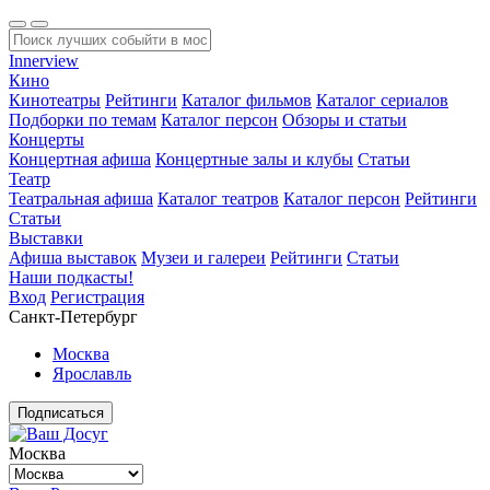
Innerview
Кино
Кинотеатры
Рейтинги
Каталог фильмов
Каталог сериалов
Подборки по темам
Каталог персон
Обзоры и статьи
Концерты
Концертная афиша
Концертные залы и клубы
Статьи
Театр
Театральная афиша
Каталог театров
Каталог персон
Рейтинги
Статьи
Выставки
Афиша выставок
Музеи и галереи
Рейтинги
Статьи
Наши подкасты!
Вход
Регистрация
Санкт-Петербург
Москва
Ярославль
Подписаться
Москва