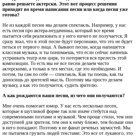
равно решаете актерски. Этот вот процесс решения
приходит во время написания песни или когда песня уже
готова?
Не из каждой песни мы делаем спектакль. Например, у нас
есть песня про актера-неудачника, который все время
пытается себя реализовать и у него ничего не получается. Я
сразу знал, что в этой песне будут персонажи, что это не будет
петься от первого лица. А бывают песни, когда напишется
классная музыка, и ты понимаешь, что если сейчас начнешь
устраивать театр или цирк, то потеряется вся прелесть этой
композиции. То есть мы не все песни делаем чисто
актерскими, а только в тех местах, где это необходимо. И
потом, ты сам по себе — спектакль. Как ты поешь, как ты
доносишь до зрителей мысль. Поэтому мы просто делаем
музыку, а как это получается, судить зрителю.
А как рождаются ваши песни, из чего они получаются?
Мне очень помогает юмор. У нас есть несколько песен,
которые в шутливой форме так или иначе стебутся над
современными поэтами и музыкой. Чем проще стихи, тем они
доступней для зрителя, тем они к нему ближе, тем больше они
в него попадают. Поэтому я не фанат речевых заумостей. Мы
не пытаемся грузить людей текстами: Это все от лукавого, это