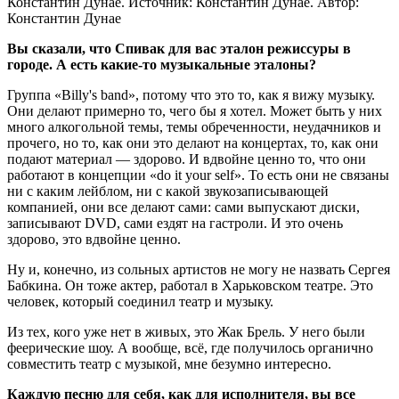
Константин Дунае. Источник: Константин Дунае. Автор:
Константин Дунае
Вы сказали, что Спивак для вас эталон режиссуры в
городе. А есть какие-то музыкальные эталоны?
Группа «Billy's band», потому что это то, как я вижу музыку.
Они делают примерно то, чего бы я хотел. Может быть у них
много алкогольной темы, темы обреченности, неудачников и
прочего, но то, как они это делают на концертах, то, как они
подают материал — здорово. И вдвойне ценно то, что они
работают в концепции «do it your self». То есть они не связаны
ни с каким лейблом, ни с какой звукозаписывающей
компанией, они все делают сами: сами выпускают диски,
записывают DVD, сами ездят на гастроли. И это очень
здорово, это вдвойне ценно.
Ну и, конечно, из сольных артистов не могу не назвать Сергея
Бабкина. Он тоже актер, работал в Харьковском театре. Это
человек, который соединил театр и музыку.
Из тех, кого уже нет в живых, это Жак Брель. У него были
феерические шоу. А вообще, всё, где получилось органично
совместить театр с музыкой, мне безумно интересно.
Каждую песню для себя, как для исполнителя, вы все