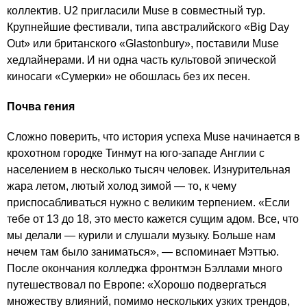
коллектив. U2 пригласили Muse в совместный тур.
Крупнейшие фестивали, типа австралийского «Big Day
Out» или британского «Glastonbury», поставили Muse
хедлайнерами. И ни одна часть культовой эпической
киносаги «Сумерки» не обошлась без их песен.
Почва гения
Сложно поверить, что история успеха Muse начинается в
крохотном городке Тинмут на юго-западе Англии с
населением в несколько тысяч человек. Изнурительная
жара летом, лютый холод зимой — то, к чему
приспосабливаться нужно с великим терпением. «Если
тебе от 13 до 18, это место кажется сущим адом. Все, что
мы делали — курили и слушали музыку. Больше нам
нечем там было заниматься», — вспоминает Мэттью.
После окончания колледжа фронтмэн Бэллами много
путешествовал по Европе: «Хорошо подвергаться
множеству влияний, помимо нескольких узких трендов,