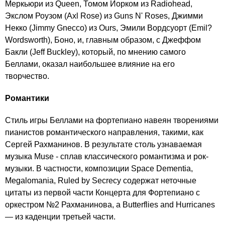
Меркьюри из Queen, Томом Йорком из Radiohead,
Экслом Роузом (Axl Rose) из Guns N' Roses, Джимми
Некко (Jimmy Gnecco) из Ours, Эмили Вордсуорт (Emil?
Wordsworth), Боно, и, главным образом, с Джеффом
Бакли (Jeff Buckley), который, по мнению самого
Беллами, оказал наибольшее влияние на его
творчество.
Романтики
Стиль игры Беллами на фортепиано навеян творениями
пианистов романтического направления, такими, как
Сергей Рахманинов. В результате столь узнаваемая
музыка Muse - сплав классического романтизма и рок-
музыки. В частности, композиции Space Dementia,
Megalomania, Ruled by Secrecy содержат неточные
цитаты из первой части Концерта для Фортепиано с
оркестром №2 Рахманинова, а Butterflies and Hurricanes
— из каденции третьей части.