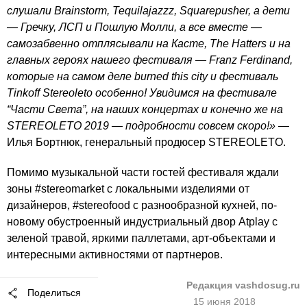
слушали Brainstorm, Tequilajazzz, Squarepusher, а дети
— Гречку, ЛСП и Пошлую Молли, а все вместе —
самозабвенно отплясывали на Касте, The Hatters и на
главных героях нашего фестиваля — Franz Ferdinand,
которые на самом деле burned this city и фестиваль
Tinkoff Stereoleto особенно! Увидимся на фестивале
“Части Света”, на наших концертах и конечно же на
STEREOLETO 2019 — подробности совсем скоро!»
—
Илья Бортнюк, генеральный продюсер STEREOLETO.
Помимо музыкальной части гостей фестиваля ждали
зоны #stereomarket с локальными изделиями от
дизайнеров, #stereofood с разнообразной кухней, по-
новому обустроенный индустриальный двор Atplay с
зеленой травой, яркими паллетами, арт-объектами и
интересными активностями от партнеров.
Редакция vashdosug.ru
Поделиться
15 июня 2018