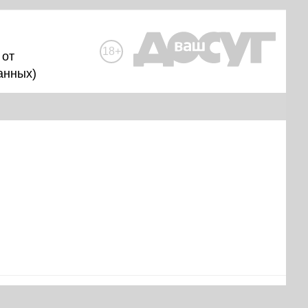
18+
 от
анных
)