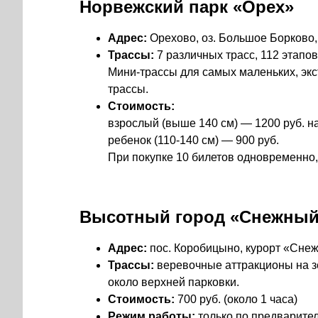
Норвежский парк «Орех»
Адрес:
Орехово, оз. Большое Борково,
Трассы:
7 различных трасс, 112 этапо
Мини-трассы для самых маленьких, эк
трассы.
Стоимость:
взрослый (выше 140 см) — 1200 руб. на
ребенок (110-140 см) — 900 руб.
При покупке 10 билетов одновременно, 
Высотный город «Снежны
Адрес:
пос. Коробицыно, курорт «Сне
Трассы:
веревочные аттракционы на зе
около верхней парковки.
Стоимость:
700 руб. (около 1 часа)
Режим работы:
только по предварите