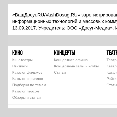
«ВашДосуг.RU/VashDosug.RU» зарегистрирован
информационных технологий и массовых комм
13.09.2017. Учредитель: ООО «Досуг-Медиа».
КИНО
КОНЦЕРТЫ
ТЕАТ
Кинотеатры
Концертная афиша
Театр
Рейтинги
Концертные залы и клубы
Катал
Каталог фильмов
Статьи
Катал
Каталог сериалов
Рейти
Подборки по темам
Стать
Каталог персон
Обзоры и статьи
КОМАНДА
РЕКЛАМА НА САЙТЕ
ПАРТНЕРЫ
ПОЛЬЗОВАТЕЛЬСКОЕ 