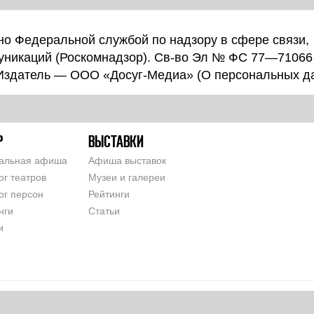
о Федеральной службой по надзору в сфере связи,
уникаций (Роскомнадзор). Св-во Эл № ФС 77—71066
 Издатель — ООО «Досуг-Медиа» (
О персональных д
Р
ВЫСТАВКИ
альная афиша
Афиша выставок
ог театров
Музеи и галереи
ог персон
Рейтинги
нги
Статьи
и
СОГЛАШЕНИЕ