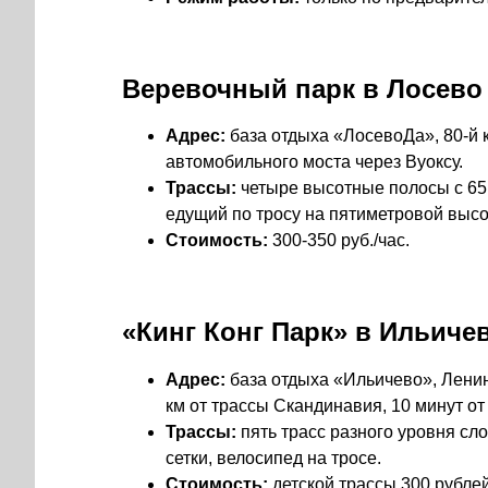
Веревочный парк в Лосево
Адрес:
база отдыха «ЛосевоДа», 80-й 
автомобильного моста через Вуоксу.
Трассы:
четыре высотные полосы с 65 
едущий по тросу на пятиметровой высо
Стоимость:
300-350 руб./час.
«Кинг Конг Парк» в Ильиче
Адрес:
база отдыха «Ильичево», Ленин
км от трассы Скандинавия, 10 минут от
Трассы:
пять трасс разного уровня сло
сетки, велосипед на тросе.
Стоимость:
детской трассы 300 рублей