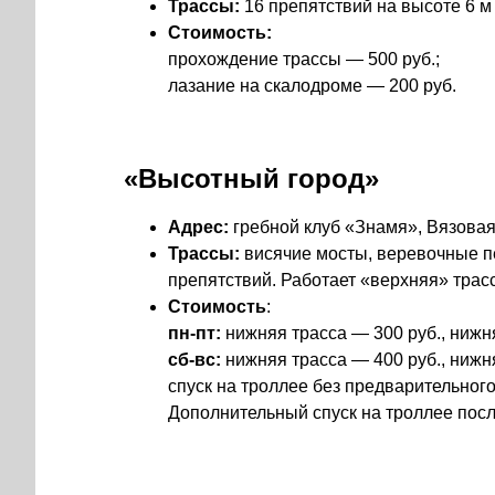
Трассы:
16 препятствий на высоте 6 м 
Стоимость:
прохождение трассы — 500 руб.;
лазание на скалодроме — 200 руб.
«Высотный город»
Адрес:
гребной клуб «Знамя», Вязовая 
Трассы:
висячие мосты, веревочные пе
препятствий. Работает «верхняя» трасс
Стоимость
:
пн-пт:
нижняя трасса — 300 руб., нижня
сб-вс:
нижняя трасса — 400 руб., нижн
спуск на троллее без предварительног
Дополнительный спуск на троллее посл