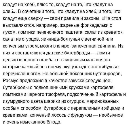
кладут на хлеб, плюс то, кладут на то, что кладут на
хлеб». В сочетании того, что кладут на хлеб, и того, что
кладут еще сверху — свои правила и законы. «На стол
выставляются, например, жареные фрикадельки с
луком, ломтики печеночного паштета, салат из креветок,
салат из огурцов, яичница-болтунья с ветчиной или
копченым угрем, мозги в кляре, запеченная свинина. Из
них и составляются датские бутерброды — ломти
цельнозернового хлеба со сливочным маслом, на
которые каждый по своему вкусу кладет что-нибудь из
перечисленного». Не большой поклонник бутербродов,
Расмус предложил в качестве закуски следующее:
бутерброды с подкопченными кружками картофеля,
ломтиками черного трюфеля, подкопченный картофель и
изумрудного цвета шарики из огурцов, маринованных
особым способом; бутерброд с перепелиными яйцами и
креветками, копченый лосось с фундуком — необычное
и очень изысканное блюдо.