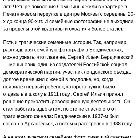
лет! Четыре поколения Самыгиных жили в квартире в
Печатниковом переулке в центре Москвы с середины 20-
х до конца 90-х гг. И семейные фотографии не выходили
за пределы этой квартиры и охватили более ста лет.
Есть и трагические семейные истории. Так, например,
разглядывая семейную фотографию Бердичевских,
можно узнать, что глава её, Сергей Ильич Бердичевский,
— меньшевик, один из создателей Российской социал-
демократической партии, участник лондонского съезда,
долгое время жил с женой в подполье, но, когда
появился первый ребёнок, которого нужно было
отдавать в школу в 1911 году,. Сергей Ильич принял
решение прекратить революционную деятельность. Он
стал работать адвокатом, но это не спасло его от
трагического финала: Бердичевский в 1937-м был
сослан в Архангельск, а потом и расстрелян в 1938 году.
А на этом чудесном семейном фото сияющий счастьем