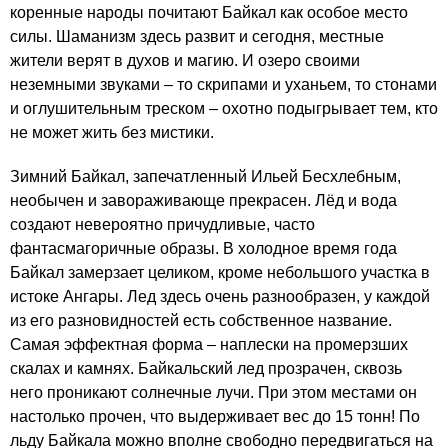
коренные народы почитают Байкал как особое место
силы. Шаманизм здесь развит и сегодня, местные
жители верят в духов и магию. И озеро своими
неземными звуками – то скрипами и уханьем, то стонами
и оглушительным треском – охотно подыгрывает тем, кто
не может жить без мистики.
Зимний Байкал, запечатленный Ильей Бесхлебным,
необычен и завораживающе прекрасен. Лёд и вода
создают невероятно причудливые, часто
фантасмагоричные образы. В холодное время года
Байкал замерзает целиком, кроме небольшого участка в
истоке Ангары. Лед здесь очень разнообразен, у каждой
из его разновидностей есть собственное название.
Самая эффектная форма – наплески на промерзших
скалах и камнях. Байкальский лед прозрачен, сквозь
него проникают солнечные лучи. При этом местами он
настолько прочен, что выдерживает вес до 15 тонн! По
льду Байкала можно вполне свободно передвигаться на