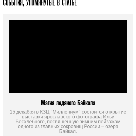
СОБЫТИЯ, УПОМЯНУТЫЕ В СТАТЬЕ
Магия ледяного Байкала
15 декабря в КЗЦ "Миллениум" состоится открытие
выставки ярославского фотографа Ильи
Бесхлебного, посвященную зимним пейзажам
одного из главных сокровищ России – озера
Байкал.