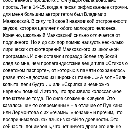
собственного прошлого… Ситуация была довольно
проста. Лет в 14-15, когда я писал рифмованные строчки,
для меня большим авторитетом был Владимир
Маяковский. В силу той своей навязчивой отстроенности
звуков, которая цепляет любого молодого человека.
Конечно, школьный Маяковский сильно отличается от
подлинного. Но я до сих пор помню наизусть несколько
лирических стихотворений Маяковского из школьной
программы. И они оставили гораздо более глубокий
след во мне, чем пропагандистские вещи типа «Стихов о
советском паспорте», от которых в памяти сохранилось
разве что: «я достаю из широких штанин…» А вот «Били
копыта, пели будто…» или «Скрипка и немножко
нервно» помню! И это то, что произвело колоссальное
впечатление тогда. По силе сложенных звуков. Это
казалось чем-то современным – в отличие от Пушкина
или Лермонтова с их «очами», «ночами» и прочим, что
воспринималось как язык из какой-то древности. Это
сейчас ты понимаешь, что нет ничего древнего или не